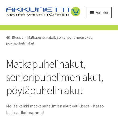
Siirry
Siirry
Valikko
navigointiin
sisältöön
Kauppa
Etusivu
Matkapuhelinakut, senioripuhelimen akut,
Tietoa meistä
pöytäpuhelin akut
Yrityksille
Matkapuhelinakut,
Toimitusehdot
senioripuhelimen akut,
POISTUVAT TUOTTEET
pöytäpuhelin akut
Meiltä kaikki matkapuhelimien akut edullisesti- Katso
laaja valikoimamme!