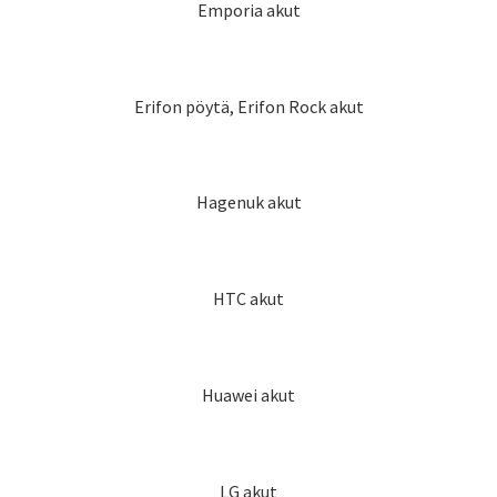
Emporia akut
Erifon pöytä, Erifon Rock akut
Hagenuk akut
HTC akut
Huawei akut
LG akut