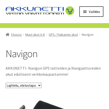
Siirry
Siirry
Valikko
navigointiin
sisältöön
Kauppa
Etusivu
Muut akut A-K
GPS / Paikannin akut
Navigon
Tietoa meistä
Yrityksille
Navigon
Toimitusehdot
AKKUNETTI- Navigon GPS laitteiden ja Navigaattoreiden
akut edullisesti verkkokaupastamme!
POISTUVAT TUOTTEET