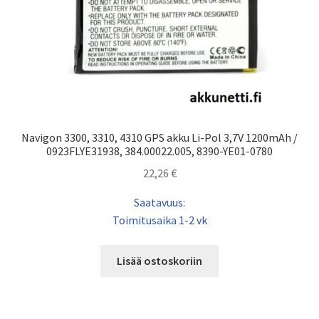
Navigon 3300, 3310, 4310 GPS akku Li-Pol 3,7V 1200mAh /
0923FLYE31938, 384.00022.005, 8390-YE01-0780
22,26
€
Saatavuus:
Toimitusaika 1-2 vk
Lisää ostoskoriin