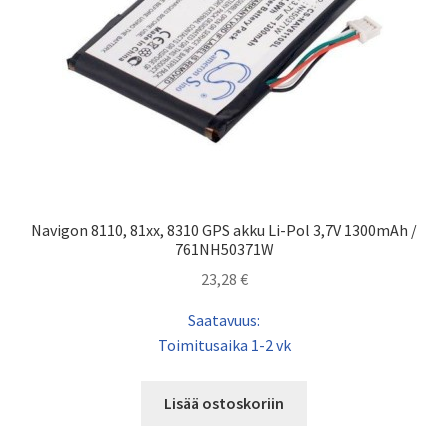
Navigon 8110, 81xx, 8310 GPS akku Li-Pol 3,7V 1300mAh /
761NH50371W
23,28
€
Saatavuus:
Toimitusaika 1-2 vk
Lisää ostoskoriin