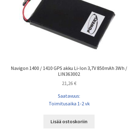
Navigon 1400 / 1410 GPS akku Li-Ion 3,7V 850mAh 3Wh /
LIN363002
21,26
€
Saatavuus:
Toimitusaika 1-2 vk
Lisää ostoskoriin