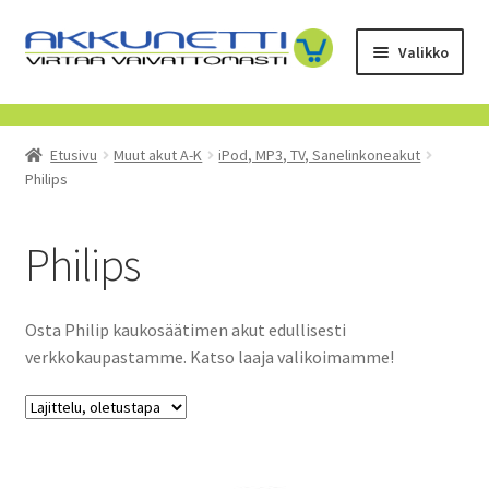
Siirry
Siirry
Valikko
navigointiin
sisältöön
Kauppa
Etusivu
Muut akut A-K
iPod, MP3, TV, Sanelinkoneakut
Tietoa meistä
Philips
Yrityksille
Philips
Toimitusehdot
Osta Philip kaukosäätimen akut edullisesti
POISTUVAT TUOTTEET
verkkokaupastamme. Katso laaja valikoimamme!