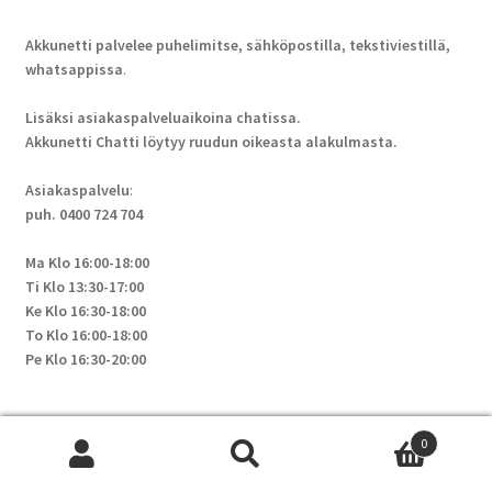
Akkunetti palvelee puhelimitse, sähköpostilla, tekstiviestillä,
whatsappissa
.
Lisäksi asiakaspalveluaikoina chatissa.
Akkunetti Chatti löytyy ruudun oikeasta alakulmasta.
Asiakaspalvelu
:
puh. 0400 724 704
Ma Klo 16:00-18:00
Ti Klo 13:30-17:00
Ke Klo 16:30-18:00
To Klo 16:00-18:00
Pe Klo 16:30-20:00
Muina aikoina otathan yhteyttä sähköpostilla, tektiviestillä tai
0
whatsappissa.
Etsi:
Wh
HUOM! Pyrimme vastaamaan myös asiakaspalveluaikojen
Haku