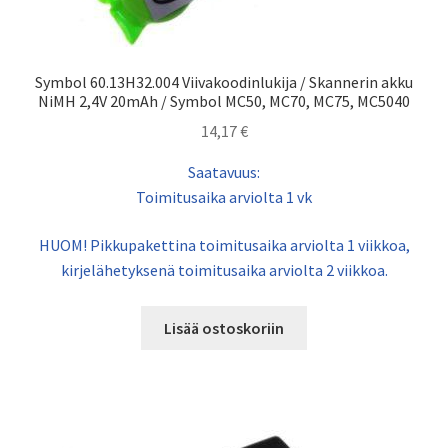
Symbol 60.13H32.004 Viivakoodinlukija / Skannerin akku
NiMH 2,4V 20mAh / Symbol MC50, MC70, MC75, MC5040
14,17
€
Saatavuus:
Toimitusaika arviolta 1 vk
HUOM! Pikkupakettina toimitusaika arviolta 1 viikkoa,
kirjelähetyksenä toimitusaika arviolta 2 viikkoa.
Lisää ostoskoriin