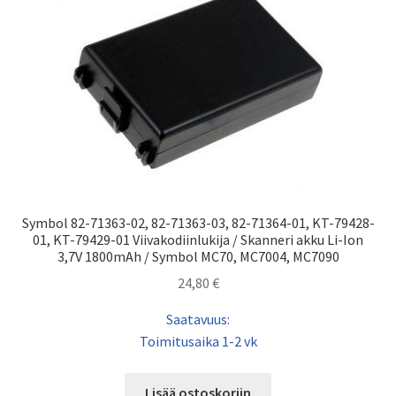
Symbol 82-71363-02, 82-71363-03, 82-71364-01, KT-79428-
01, KT-79429-01 Viivakodiinlukija / Skanneri akku Li-Ion
3,7V 1800mAh / Symbol MC70, MC7004, MC7090
24,80
€
Saatavuus:
Toimitusaika 1-2 vk
Lisää ostoskoriin