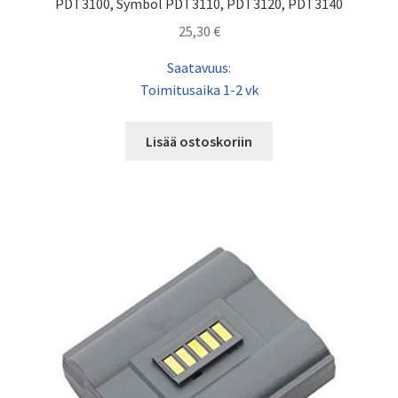
PDT3100, Symbol PDT3110, PDT3120, PDT3140
25,30
€
Saatavuus:
Toimitusaika 1-2 vk
Lisää ostoskoriin