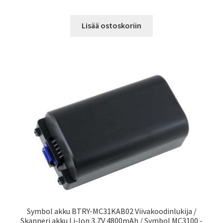
Lisää ostoskoriin
Symbol akku BTRY-MC31KAB02 Viivakoodinlukija /
Skanneri akku Li-Ion 3,7V 4800mAh / Symbol MC3100 -