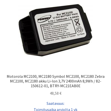
Motorola MC2100, MC2180 Symbol MC2100, MC2180 Zebra
MC2100, MC2180 akku Li-Ion 3,7V 2400mAh 8,9Wh / 82-
150612-01, BTRY-MC21EAB0E
48,58
€
Saatavuus:
Toimitusaika arviolta 1 vk