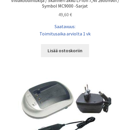
Viivakoodinlukija / Skanneri akku Li-Ion 7,4V 2600mAh /
Symbol MC9000 -Sarjat
49,60
€
Saatavuus:
Toimitusaika arviolta 1 vk
Lisää ostoskoriin