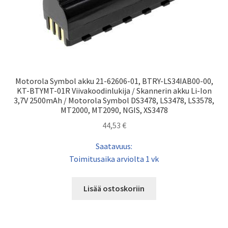
Motorola Symbol akku 21-62606-01, BTRY-LS34IAB00-00,
KT-BTYMT-01R Viivakoodinlukija / Skannerin akku Li-Ion
3,7V 2500mAh / Motorola Symbol DS3478, LS3478, LS3578,
MT2000, MT2090, NGIS, XS3478
44,53
€
Saatavuus:
Toimitusaika arviolta 1 vk
Lisää ostoskoriin