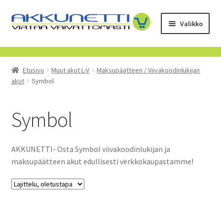
Siirry
Siirry
Valikko
navigointiin
sisältöön
Kauppa
Etusivu
Muut akut L-V
Maksupäätteen / Viivakoodinlukijan
Tietoa meistä
akut
Symbol
Yrityksille
Symbol
Toimitusehdot
AKKUNETTI- Osta Symbol viivakoodinlukijan ja
POISTUVAT TUOTTEET
maksupäätteen akut edullisesti verkkokaupastamme!