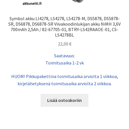
Symbol akku LI4278, LS4278, LS4278-M, DS5878, DS5878-
SR, DS6878, DS6878-SR Viivakoodinlukijan akku NiMH 3,6V
700mAh 2,5Ah / 82-67705-01, BTRY-LS42RAAOE-01, CS-
LS4278BL
22,00
€
Saatavuus:
Toimitusaika 1-2 vk
HUOM! Pikkupakettina toimitusaika arviolta 1 viikkoa,
kirjelähetyksenä toimitusaika arviolta 2 viikkoa.
Lisää ostoskoriin