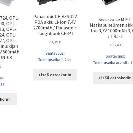
Panasonic CF-VZSU22
724, OPL-
Swissvoice MP01
PDA akku Li-Ion 7,4V
00, OPL-
Matkapuhelimen akku
2700mAh / Panasonic
13, OPL-
Ion 3,7V 1000mAh 3
Toughbook CF-P1
24, OPL-
/ TBJ-1
27, OPL-
29,35
€
20,24
€
inlukijan
,7V 500mAh
Saatavuus:
Saatavuus:
ION-03
Toimitusaika 1-2 vk
Toimitusaika arviolta 1
€
Lisää ostoskoriin
us:
Lisää ostoskoriin
ssa
koriin