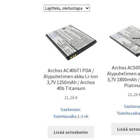
Archos AC50
Archos AC40bTI PDA /
Älypuhelimen a
Älypuhelimen akku Li-Ion
3,7V 1800mAh /
3,7V 1250mAh / Archos
Platin
40b Titanium
21,26
21,26
€
Saatavu
Saatavuus:
Toimitusaika
Toimitusaika 1-2 vk
Lisää ostos
Lisää ostoskoriin