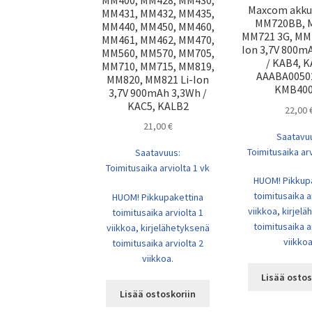
Maxcom akku
MM431, MM432, MM435,
MM720BB, 
MM440, MM450, MM460,
MM721 3G, MM
MM461, MM462, MM470,
Ion 3,7V 800m
MM560, MM570, MM705,
/ KAB4, 
MM710, MM715, MM819,
AAABA00502
MM820, MM821 Li-Ion
KMB400
3,7V 900mAh 3,3Wh /
KAC5, KALB2
22,00
21,00
€
Saatavu
Toimitusaika arv
Saatavuus:
Toimitusaika arviolta 1 vk
HUOM! Pikkup
toimitusaika a
HUOM! Pikkupakettina
viikkoa, kirjel
toimitusaika arviolta 1
toimitusaika a
viikkoa, kirjelähetyksenä
viikkoa
toimitusaika arviolta 2
viikkoa.
Lisää ostos
Lisää ostoskoriin