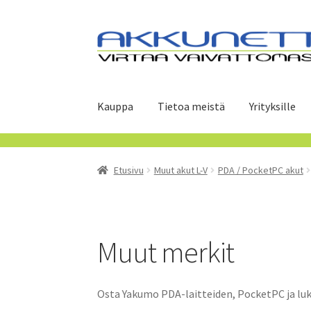
Siirry
Siirry
navigointiin
sisältöön
Kauppa
Tietoa meistä
Yrityksille
Etusivu
Muut akut L-V
PDA / PocketPC akut
Muut merkit
Osta Yakumo PDA-laitteiden, PocketPC ja luk