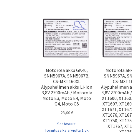
Motorola akku GK40,
Motorola ak
SNN5967A, SNN5967B,
SNN5967A, S
CS-MXT160XL
CS-MXT1
Älypuhelimen akku Li-Ion
Älypuhelimen a
3,8V 2700mAh / Motorola
3,8V 2700mAh 
Moto E3, Moto E4, Moto
XT1600, XT160
G4, Moto G5
XT1607, XT160
XT1671, XT167
23,00
€
XT1676, XT167
XT1750, XT175
Saatavuus:
XT1767, XT
Toimitusaika arviolta 1 vk
XT176