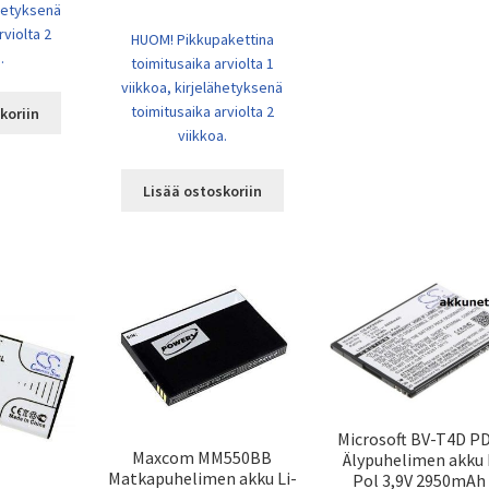
ähetyksenä
rviolta 2
HUOM! Pikkupakettina
.
toimitusaika arviolta 1
viikkoa, kirjelähetyksenä
toimitusaika arviolta 2
koriin
viikkoa.
Lisää ostoskoriin
Microsoft BV-T4D PD
Maxcom MM550BB
Älypuhelimen akku 
Matkapuhelimen akku Li-
Pol 3,9V 2950mAh 