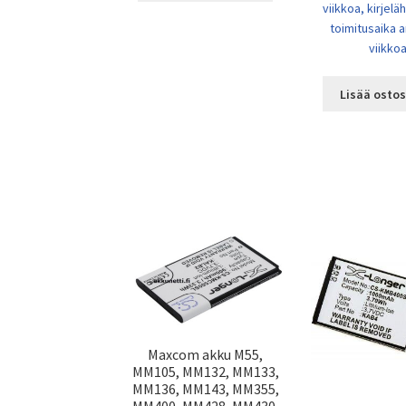
viikkoa, kirjel
toimitusaika a
viikkoa
Lisää ostos
Maxcom akku M55,
MM105, MM132, MM133,
MM136, MM143, MM355,
MM400, MM428, MM430,