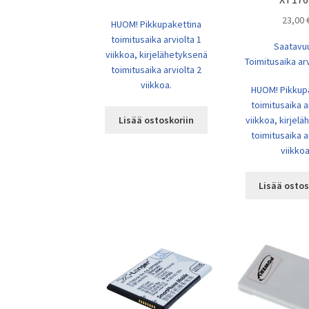
23,00
HUOM! Pikkupakettina
toimitusaika arviolta 1
Saatavu
viikkoa, kirjelähetyksenä
Toimitusaika arv
toimitusaika arviolta 2
viikkoa.
HUOM! Pikkup
toimitusaika a
Lisää ostoskoriin
viikkoa, kirjel
toimitusaika a
viikkoa
Lisää ostos