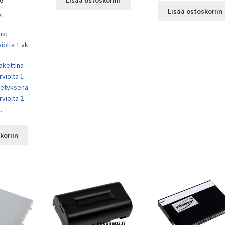
Lisää ostoskoriin
Lisää ostoskoriin
€
us:
iolta 1 vk
akettina
rviolta 1
ähetyksenä
rviolta 2
.
koriin