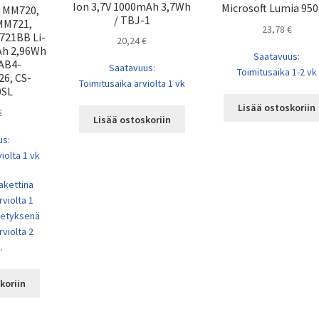
Ion 3,7V 1000mAh 3,7Wh
Microsoft Lumia 950
 MM720,
/ TBJ-1
MM721,
23,78
€
721BB Li-
20,24
€
Ah 2,96Wh
Saatavuus:
KAB4-
Saatavuus:
Toimitusaika 1-2 vk
6, CS-
Toimitusaika arviolta 1 vk
SL
Lisää ostoskoriin
€
Lisää ostoskoriin
us:
iolta 1 vk
akettina
rviolta 1
ähetyksenä
rviolta 2
.
koriin