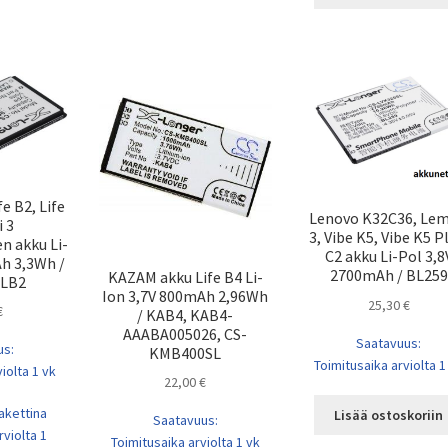
e B2, Life
Lenovo K32C36, Le
i 3
3, Vibe K5, Vibe K5 P
n akku Li-
C2 akku Li-Pol 3,8
Ah 3,3Wh /
2700mAh / BL259
KAZAM akku Life B4 Li-
ALB2
Ion 3,7V 800mAh 2,96Wh
25,30
€
€
/ KAB4, KAB4-
AAABA005026, CS-
Saatavuus:
us:
KMB400SL
Toimitusaika arviolta 1
iolta 1 vk
22,00
€
akettina
Lisää ostoskoriin
Saatavuus:
rviolta 1
Toimitusaika arviolta 1 vk