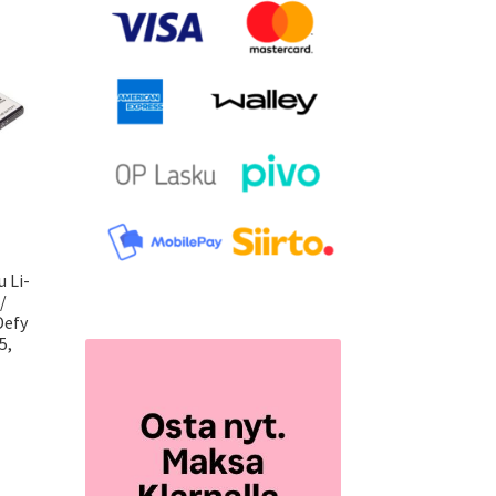
 Li-
/
Defy
5,