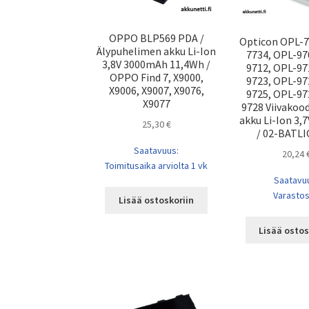
OPPO BLP569 PDA /
Opticon OPL-7
Älypuhelimen akku Li-Ion
7734, OPL-97
3,8V 3000mAh 11,4Wh /
9712, OPL-97
OPPO Find 7, X9000,
9723, OPL-97
X9006, X9007, X9076,
9725, OPL-97
X9077
9728 Viivakood
akku Li-Ion 3
25,30
€
/ 02-BATL
Saatavuus:
20,24
Toimitusaika arviolta 1 vk
Saatavu
Varasto
Lisää ostoskoriin
Lisää ostos