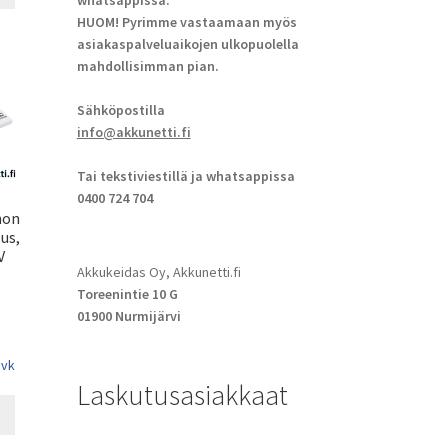
whatsappissa.
HUOM! Pyrimme vastaamaan myös
asiakaspalveluaikojen ulkopuolella
mahdollisimman pian.
Sähköpostilla
info@akkunetti.fi
Tai tekstiviestillä ja whatsappissa
0400 724 704
mon
lus,
V
Akkukeidas Oy, Akkunetti.fi
Toreenintie 10 G
01900 Nurmijärvi
 vk
Laskutusasiakkaat