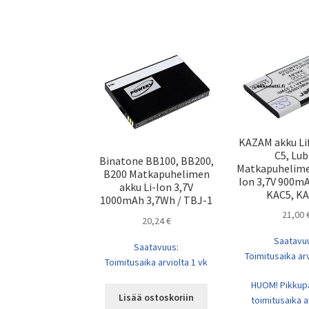
KAZAM akku Lif
C5, Lub
Binatone BB100, BB200,
Matkapuhelime
B200 Matkapuhelimen
Ion 3,7V 900m
akku Li-Ion 3,7V
KAC5, K
1000mAh 3,7Wh / TBJ-1
21,00
20,24
€
Saatavu
Saatavuus:
Toimitusaika arv
Toimitusaika arviolta 1 vk
HUOM! Pikkup
Lisää ostoskoriin
toimitusaika a