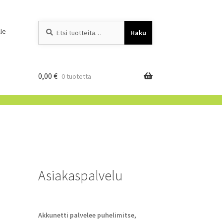
Etsi:
When autocomplete resu
le
Haku
0,00
€
0 tuotetta
Asiakaspalvelu
Akkunetti palvelee puhelimitse,