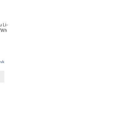
 Li-
,7Wh
 vk