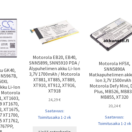
Motorola EB20, EB40,
SNN5899, SNN5910 PDA /
Motorola HF5X,
Älypuhelimen akku Li-Ion
SNN5890A
ku GK40,
3,7V 1700mAh / Motorola
Matkapuhelimen akku
NN5967B,
XT881, XT885, XT889,
Ion 3,7V 1500mAh 
60XL
XT910, XT912, XT916,
Motorola Defy Mini, 
kku Li-Ion
XT918
Plus, MB526, MB83
/ Motorola
MB855, XT320
1, XT1603,
24,29
€
9 XT1670,
20,24
€
2, XT1675,
Saatavuus:
7 XT1700,
Saatavuus:
Toimitusaika 1-2 vk
5 XT1762,
Toimitusaika 1-2 vk
1767PP,
8