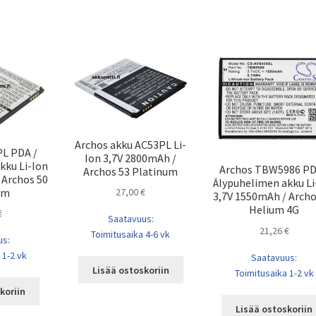
Archos akku AC53PL Li-
PL PDA /
Ion 3,7V 2800mAh /
kku Li-Ion
Archos TBW5986 PD
Archos 53 Platinum
 Archos 50
Älypuhelimen akku Li
um
27,00
€
3,7V 1550mAh / Archo
Helium 4G
€
Saatavuus:
21,26
€
Toimitusaika 4-6 vk
us:
 1-2 vk
Saatavuus:
Lisää ostoskoriin
Toimitusaika 1-2 vk
koriin
Lisää ostoskoriin