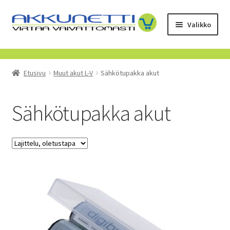
Siirry
Siirry
Valikko
navigointiin
sisältöön
Kauppa
Etusivu
Muut akut L-V
Sähkötupakka akut
Tietoa meistä
Yrityksille
Sähkötupakka akut
Toimitusehdot
POISTUVAT TUOTTEET