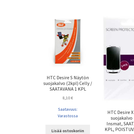
HTC Desire S Näytön
suojakalvo (2kpl) Celly /
SAATAVANA 1 KPL
8,10
€
Saatavuus:
HTC Desire 
Varastossa
suojakalvo 
Insmat, SAA
KPL, POISTU
Lisää ostoskoriin