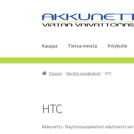
Siirry
Siirry
navigointiin
sisältöön
Kauppa
Tietoa meistä
Yrityksille
Etusivu
Näytön suojakalvot
HTC
HTC
Akkunetti- Näytönsuojakalvot edullisesti 