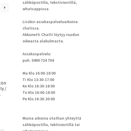
sähköpostilla, tekstiviestillä,
whatsappissa
.
Lisäksi asiakaspalveluaikoina
chatissa.
Akkunetti Chatti löytyy ruudun
oikeasta alakulmasta.
Asiakaspalvelu
:
puh. 0400 724 704
Ma Klo 16:00-18:00
Ti Klo 13:30-17:00
tön
Ke Klo 16:30-18:00
ly /
To Klo 16:00-18:00
L
Pe Klo 16:30-20:00
Muina aikoina otathan yhteyttä
sähköpostilla, tektiviestillä tai