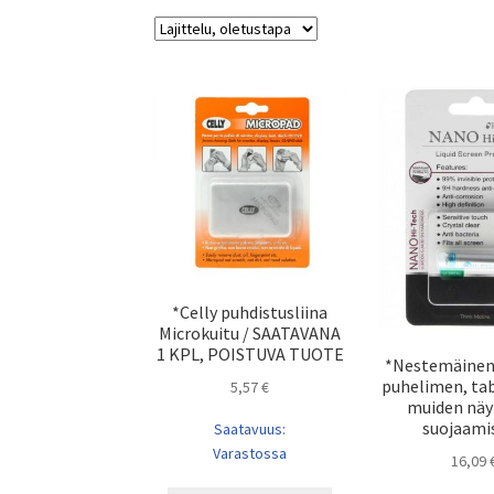
*Celly puhdistusliina
Microkuitu / SAATAVANA
1 KPL, POISTUVA TUOTE
*Nestemäinen
puhelimen, tab
5,57
€
muiden näy
suojaami
Saatavuus:
Varastossa
16,09