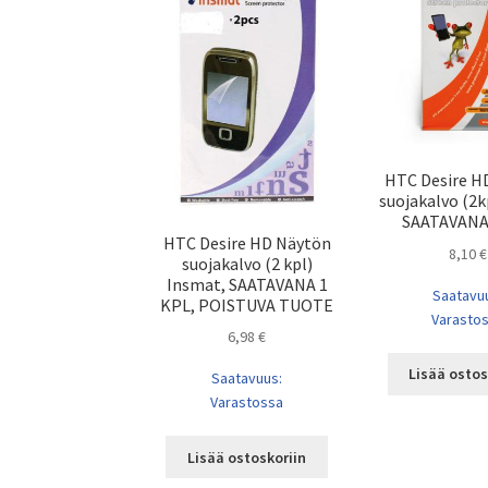
HTC Desire H
suojakalvo (2kp
SAATAVANA
HTC Desire HD Näytön
8,10
€
suojakalvo (2 kpl)
Insmat, SAATAVANA 1
Saatavu
KPL, POISTUVA TUOTE
Varasto
6,98
€
Lisää ostos
Saatavuus:
Varastossa
Lisää ostoskoriin