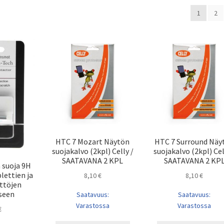
1
2
HTC 7 Mozart Näytön
HTC 7 Surround Näy
suojakalvo (2kpl) Celly /
suojakalvo (2kpl) Cel
SAATAVANA 2 KPL
SAATAVANA 2 KP
 suoja 9H
lettien ja
8,10
€
8,10
€
ttöjen
seen
Saatavuus:
Saatavuus:
Varastossa
Varastossa
€