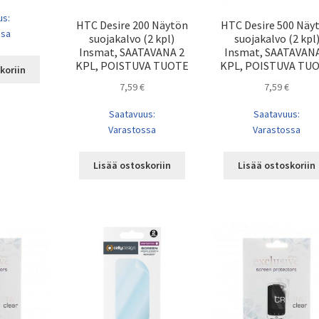
us:
HTC Desire 200 Näytön
HTC Desire 500 Näy
ssa
suojakalvo (2 kpl)
suojakalvo (2 kpl
Insmat, SAATAVANA 2
Insmat, SAATAVANA
KPL, POISTUVA TUOTE
KPL, POISTUVA TU
koriin
7,59
€
7,59
€
Saatavuus:
Saatavuus:
Varastossa
Varastossa
Lisää ostoskoriin
Lisää ostoskoriin