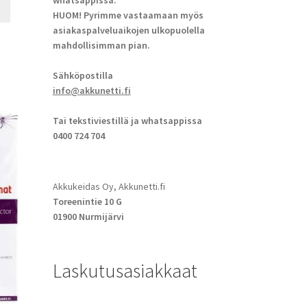
whatsappissa.
HUOM! Pyrimme vastaamaan myös
asiakaspalveluaikojen ulkopuolella
mahdollisimman pian.
Sähköpostilla
info@akkunetti.fi
Tai tekstiviestillä ja whatsappissa
0400 724 704
Akkukeidas Oy, Akkunetti.fi
Toreenintie 10 G
01900 Nurmijärvi
Laskutusasiakkaat