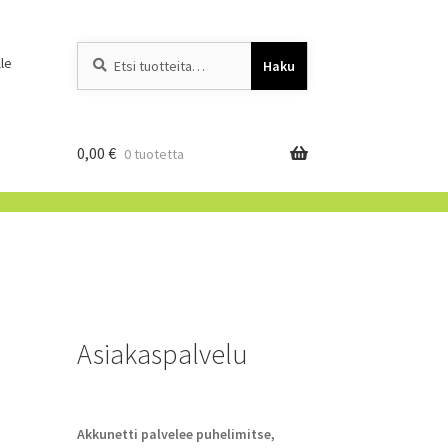
Etsi:
When autocomplete resu
le
Haku
0,00
€
0 tuotetta
Asiakaspalvelu
Akkunetti palvelee puhelimitse,