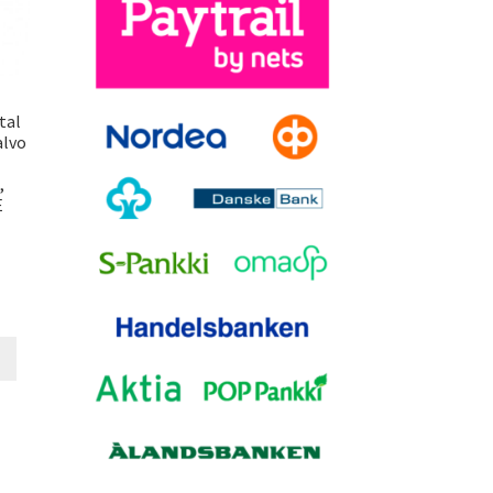
tal
alvo
,
E