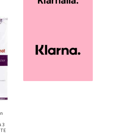
ön
)
 3
OTE