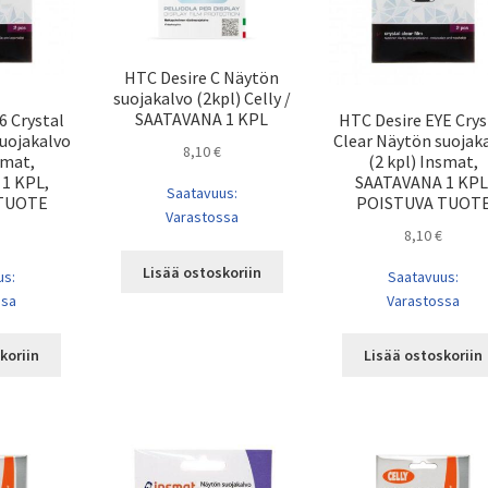
HTC Desire C Näytön
suojakalvo (2kpl) Celly /
SAATAVANA 1 KPL
6 Crystal
HTC Desire EYE Crys
suojakalvo
Clear Näytön suojak
8,10
€
smat,
(2 kpl) Insmat,
1 KPL,
SAATAVANA 1 KPL
Saatavuus:
TUOTE
POISTUVA TUOT
Varastossa
8,10
€
Lisää ostoskoriin
us:
Saatavuus:
ssa
Varastossa
koriin
Lisää ostoskoriin