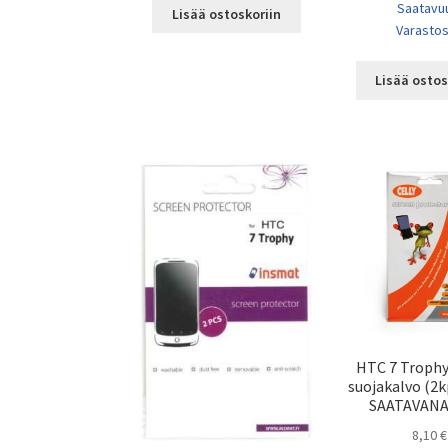
Saatavu
Lisää ostoskoriin
Varasto
Lisää ostos
HTC 7 Troph
suojakalvo (2kp
SAATAVANA
8,10
€