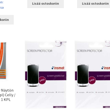
us:
Lisää ostoskoriin
Lisää ostoskoriin
ssa
koriin
y Näytön
l) Celly /
 1 KPL