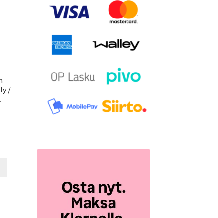
n
ly /
L