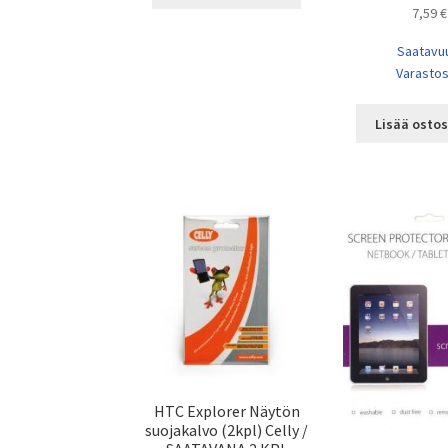
7,59
€
Saatavu
Varasto
Lisää ostos
HTC Explorer Näytön
suojakalvo (2kpl) Celly /