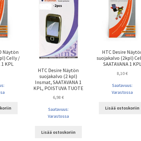
D Näytön
HTC Desire Näytö
l) Celly /
suojakalvo (2kpl) Cel
 1 KPL
SAATAVANA 1 KP
HTC Desire Näytön
8,10
€
suojakalvo (2 kpl)
Insmat, SAATAVANA 1
us:
Saatavuus:
KPL, POISTUVA TUOTE
ssa
Varastossa
6,98
€
koriin
Lisää ostoskoriin
Saatavuus:
Varastossa
Lisää ostoskoriin