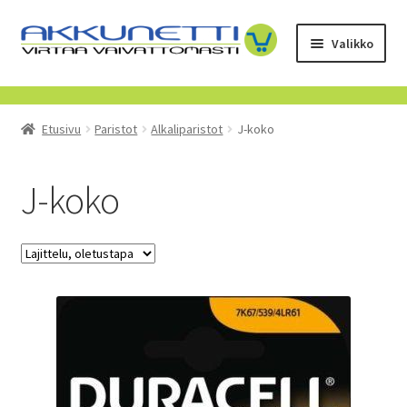
Siirry
Siirry
Valikko
navigointiin
sisältöön
Kauppa
Etusivu
Paristot
Alkaliparistot
J-koko
Tietoa meistä
Yrityksille
J-koko
Toimitusehdot
POISTUVAT TUOTTEET