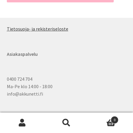
Tietosuoja- ja rekisteriseloste
Asiakaspalvelu
0400 724 704
Ma-Pe klo 14:00 - 18:00
info@akkunetti.fi
0
Etsi:
Wh
Haku