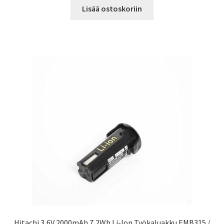
Lisää ostoskoriin
Hitachi 3,6V 2000mAh 7,2Wh Li-Ion Työkaluakku EMB315 /