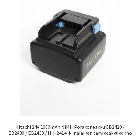
Hitachi 24V 2000mAh NiMH Porakoneakku EB2420 /
EB2430 / EB2433 / HH-2414, kiinalainen tarvikeakkukenno