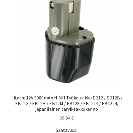
Hitachi 12V 3000mAh NiMH Työkaluakku EB12 / EB12B /
EB12G / EB12H / EB12M / EB12S / EB1214 / EB1224,
japanilainen tarvikeakkukenno
69,84
€
Saatavuus: