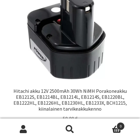
Hitachi akku 12V 2500mAh 30Wh NiMH Porakoneakku
EB1212S, EB1214BL, EB1214L, EB1214S, EB1220BL,
EB1222HL, EB1226HL, EB1230HL, EB1233X, BCH1215,
kiinalainen tarvikeakkukenno
59,00
€
0
Saatavuus:
Etsi:
Wh
Haku
Toimitusaika arviolta 1 vk