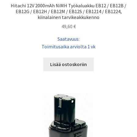
Hitachi 12V 2000mAh NiMH Työkaluakku EB12 / EB12B /
EB12G / EB12H / EB12M / EB12S / EB1214 / EB1224,
kiinalainen tarvikeakkukenno
49,60
€
Saatavuus:
Toimitusaika arviolta 1 vk
Lisää ostoskoriin