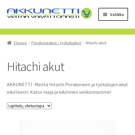
Siirry
Siirry
Valikko
navigointiin
sisältöön
Kauppa
Etusivu
Porakoneakut / työkaluakut
Hitachi akut
Tietoa meistä
Yrityksille
Hitachi akut
Toimitusehdot
AKKUNETTI -Meiltä Hitachi Porakoneen ja työkalujen akut
edullisesti. Katso laaja ja edullinen valikoimamme!
POISTUVAT TUOTTEET