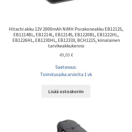
Hitachi akku 12V 2000mAh NiMH Porakoneakku EB1212S,
EB1214BL, EB1214L, EB1214S, EB1220BL, EB1222HL,
EB1226HL, EB1230HL, EB1233X, BCH1215, kiinalainen
tarvikeakkukenno
49,00
€
Saatavuus:
Toimitusaika arviolta 1 vk
Lisää ostoskoriin