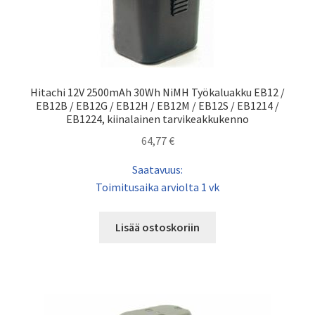
Hitachi 12V 2500mAh 30Wh NiMH Työkaluakku EB12 /
EB12B / EB12G / EB12H / EB12M / EB12S / EB1214 /
EB1224, kiinalainen tarvikeakkukenno
64,77
€
Saatavuus:
Toimitusaika arviolta 1 vk
Lisää ostoskoriin