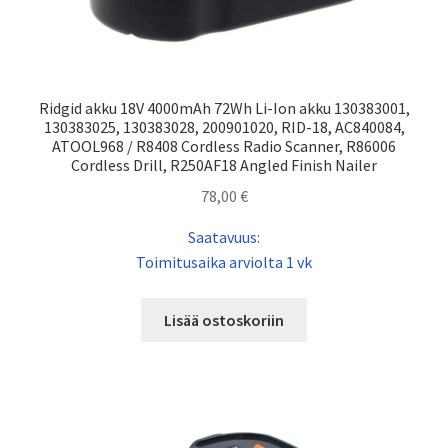
Ridgid akku 18V 4000mAh 72Wh Li-Ion akku 130383001,
130383025, 130383028, 200901020, RID-18, AC840084,
ATOOL968 / R8408 Cordless Radio Scanner, R86006
Cordless Drill, R250AF18 Angled Finish Nailer
78,00
€
Saatavuus:
Toimitusaika arviolta 1 vk
Lisää ostoskoriin