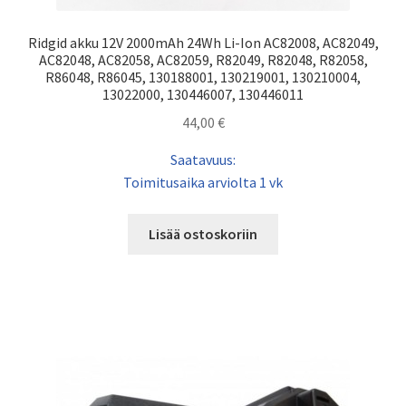
Ridgid akku 12V 2000mAh 24Wh Li-Ion AC82008, AC82049,
AC82048, AC82058, AC82059, R82049, R82048, R82058,
R86048, R86045, 130188001, 130219001, 130210004,
13022000, 130446007, 130446011
44,00
€
Saatavuus:
Toimitusaika arviolta 1 vk
Lisää ostoskoriin