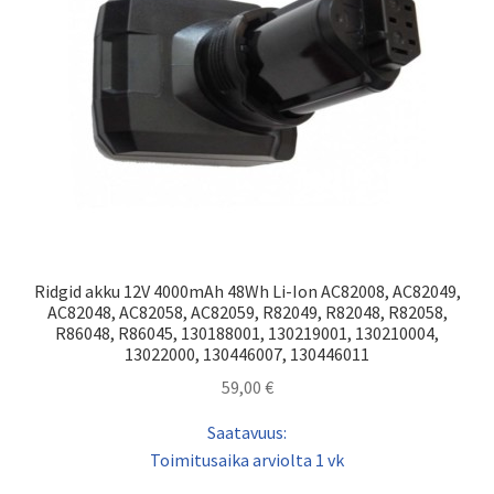
Ridgid akku 12V 4000mAh 48Wh Li-Ion AC82008, AC82049,
AC82048, AC82058, AC82059, R82049, R82048, R82058,
R86048, R86045, 130188001, 130219001, 130210004,
13022000, 130446007, 130446011
59,00
€
Saatavuus:
Toimitusaika arviolta 1 vk