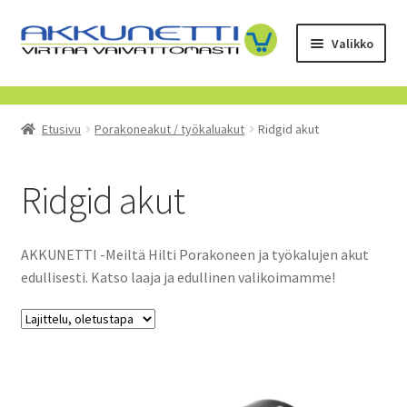
Siirry
Siirry
Valikko
navigointiin
sisältöön
Kauppa
Etusivu
Porakoneakut / työkaluakut
Ridgid akut
Tietoa meistä
Yrityksille
Ridgid akut
Toimitusehdot
AKKUNETTI -Meiltä Hilti Porakoneen ja työkalujen akut
edullisesti. Katso laaja ja edullinen valikoimamme!
POISTUVAT TUOTTEET