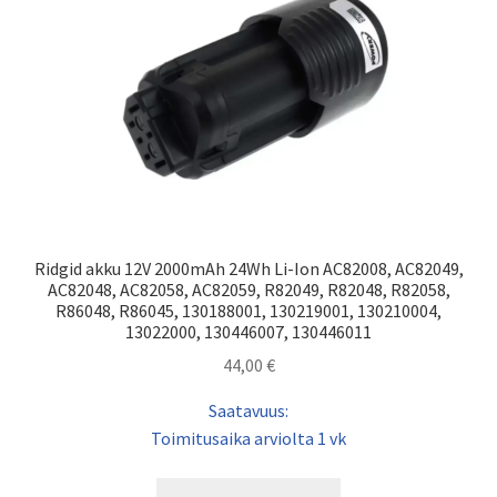
Ridgid akku 12V 2000mAh 24Wh Li-Ion AC82008, AC82049,
AC82048, AC82058, AC82059, R82049, R82048, R82058,
R86048, R86045, 130188001, 130219001, 130210004,
13022000, 130446007, 130446011
44,00
€
Saatavuus:
Toimitusaika arviolta 1 vk