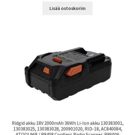
Lisää ostoskoriin
Ridgid akku 18V 2000mAh 36Wh Li-Ion akku 130383001,
130383025, 130383028, 200901020, RID-18, AC840084,
ATOOL968 / R8408 Cordless Radio Scanner, R86006