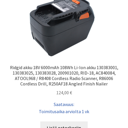
Ridgid akku 18V 6000mAh 108Wh Li-Ion akku 130383001,
130383025, 130383028, 200901020, RID-18, AC840084,
ATOOL968 / R8408 Cordless Radio Scanner, R86006
Cordless Drill, R250AF18 Angled Finish Nailer
124,00
€
Saatavuus:
Toimitusaika arviolta 1 vk
Lisää ostoskoriin