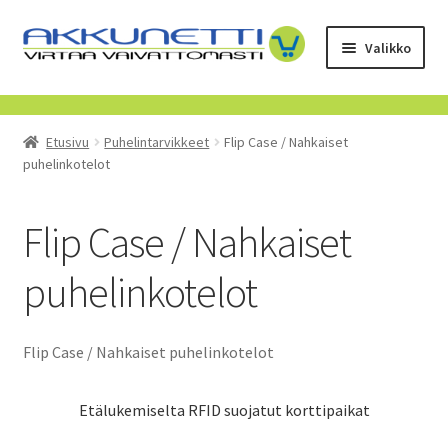
Siirry
Siirry
Valikko
navigointiin
sisältöön
Kauppa
Etusivu
Puhelintarvikkeet
Flip Case / Nahkaiset
Tietoa meistä
puhelinkotelot
Yrityksille
Flip Case / Nahkaiset
Toimitusehdot
puhelinkotelot
POISTUVAT TUOTTEET
Flip Case / Nahkaiset puhelinkotelot
Etälukemiselta RFID suojatut korttipaikat