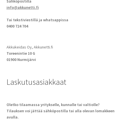
Sähköpostilla
info@akkunetti.fi
Tai tekstiviestillä ja whatsappissa
0400 724 704
Akkukeidas Oy, Akkunetti.fi
Toreenintie 10 G
01900 Nurmijärvi
Laskutusasiakkaat
Oletko tilaamassa yritykselle, kunnalle tai valtiolle?
Tilauksen voi jättää sähköpostilla tai alla olevan lomakkeen
avulla.