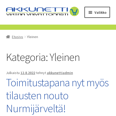
Siirry
Siirry
Valikko
navigointiin
sisältöön
Kauppa
Etusivu
Yleinen
Tietoa meistä
Yrityksille
Kategoria:
Yleinen
Toimitusehdot
Julkaistu
12.8.2022
tehnyt
akkunettiadmin
Toimitustapana nyt myös
POISTUVAT TUOTTEET
tilausten nouto
Nurmijärveltä!