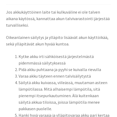
Jos akkukäyttöinen laite tai kulkuväline ei ole talven
aikana käytössä, kannattaa akun talvivarastointi järjestää
turvalliseksi.
Oikeanlainen säilytys ja ylläpito lisäävät akun käyttöikää,
sekä ylläpitävät akun hyvää kuntoa.
Kytke akku irti sähköisestä järjestelmästä
pidemmässä säilytyksessä
Pidä akku puhtaana ja pyyhi se kuivalla rievulla
Varaa akku täyteen ennen talvisäilytystä
Säilytä akku kuivassa, viileässä, muutaman asteen
lämpötilassa. Mitä alhaisempi lämpötila, sitä
pienempi itsepurkautuminen. Älä kuitenkaan
säilytä akkua tiloissa, joissa lämpötila menee
pakkasen puolelle.
Hanki hyvä varaaja ja ylläpitovaraa akku pari kertaa