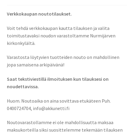
Verkkokaupan noutotilaukset.
Voit tehdä verkkokaupan kautta tilauksen ja valita
toimitustavaksi noudon varastoltamme Nurmijärven
kirkonkylältä.
Varastosta löytyvien tuotteiden nouto on mahdollinen
jopa samaisena arkipäivänä!
Saat tekstiviestillä ilmoituksen kun tilauksesi on
noudettavissa.
Huom. Noutoaika on aina sovittava etukäteen Puh.
0400724704, info@akkunetti.fi
Noutovarastollamme ei ole mahdollisuutta maksaa
maksukorteilla siksi suosittelemme tekemään tilauksen