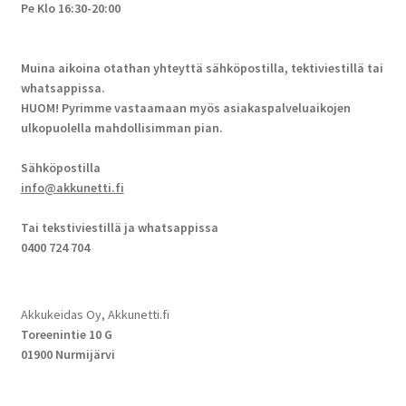
Pe Klo 16:30-20:00
Muina aikoina otathan yhteyttä sähköpostilla, tektiviestillä tai
whatsappissa.
HUOM! Pyrimme vastaamaan myös asiakaspalveluaikojen
ulkopuolella mahdollisimman pian.
Sähköpostilla
info@akkunetti.fi
Tai tekstiviestillä ja whatsappissa
0400 724 704
Akkukeidas Oy, Akkunetti.fi
Toreenintie 10 G
01900 Nurmijärvi