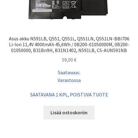
Asus akku N591LB, Q551, Q551L, Q551LN, Q551LN-BBI706
Li-Ion 11,4V 4000mAh 45,6Wh / 0B200-01050000M, 0B200-
01050000, B31Bn9H, B31N1402, N591LB, CS-AUN591NB
59,00
€
Saatavuus:
Varastossa
SAATAVANA 1 KPL, POISTUVA TUOTE
Lisää ostoskoriin