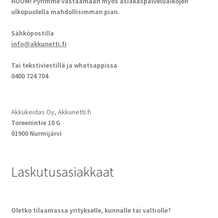
HUOM! Pyrimme vastaamaan myös asiakaspalveluaikojen
ulkopuolella mahdollisimman pian.
Sähköpostilla
info@akkunetti.fi
Tai tekstiviestillä ja whatsappissa
0400 724 704
Akkukeidas Oy, Akkunetti.fi
Toreenintie 10 G
01900 Nurmijärvi
Laskutusasiakkaat
Oletko tilaamassa yritykselle, kunnalle tai valtiolle?