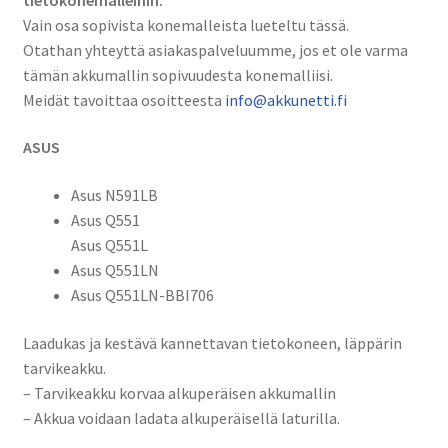
Vain osa sopivista konemalleista lueteltu tässä.
Otathan yhteyttä asiakaspalveluumme, jos et ole varma
tämän akkumallin sopivuudesta konemalliisi.
Meidät tavoittaa osoitteesta
info@akkunetti.fi
ASUS
Asus N591LB
Asus Q551
Asus Q551L
Asus Q551LN
Asus Q551LN-BBI706
Laadukas ja kestävä kannettavan tietokoneen, läppärin
tarvikeakku.
– Tarvikeakku korvaa alkuperäisen akkumallin
– Akkua voidaan ladata alkuperäisellä laturilla.