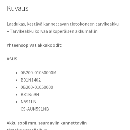
B31N1402,
Kuvaus
N591LB,
CS-
AUN591NB
Laadukas, kestävä kannettavan tietokoneen tarvikeakku.
määrä
– Tarvikeakku korvaa alkuperäisen akkumallin
Yhteensopivat akkukoodit:
ASUS
0B200-01050000M
B31N1402
0B200-01050000
B31Bn9H
N591LB
CS-AUN591NB
Akku sopii mm. seuraaviin kannettaviin
tietokonemalleihin: