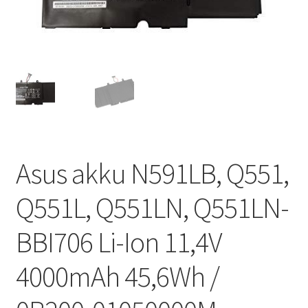
Asus akku N591LB, Q551,
Q551L, Q551LN, Q551LN-
BBI706 Li-Ion 11,4V
4000mAh 45,6Wh /