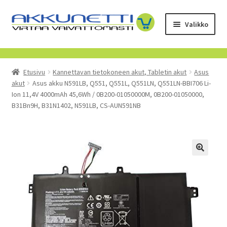
Siirry
Siirry
Valikko
navigointiin
sisältöön
Kauppa
Etusivu
Kannettavan tietokoneen akut, Tabletin akut
Asus
Tietoa meistä
akut
Asus akku N591LB, Q551, Q551L, Q551LN, Q551LN-BBI706 Li-
Ion 11,4V 4000mAh 45,6Wh / 0B200-01050000M, 0B200-01050000,
Yrityksille
B31Bn9H, B31N1402, N591LB, CS-AUN591NB
Toimitusehdot
POISTUVAT TUOTTEET