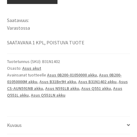
akku
N591LB,
Q551,
Saatavuus:
Q551L,
Varastossa
Q551LN,
Q551LN-
SAATAVANA 1 KPL, POISTUVA TUOTE
BBI706
Li-
Tuotetunnus (SKU):
B31N1402
Ion
Osasto:
Asus akut
11,4V
Avainsanat tuotteelle
Asus 0B200-01050000 akku
,
Asus 0B200-
4000mAh
01050000M akku
,
Asus B31Bn9H akku
,
Asus B31N1402 akku
,
Asus
45,6Wh
CS-AUN591NB akku
,
Asus N591LB akku
,
Asus Q551 akku
,
Asus
/
Q551L akku
,
Asus Q551LN akku
0B200-
01050000M,
0B200-
01050000,
Kuvaus
B31Bn9H,