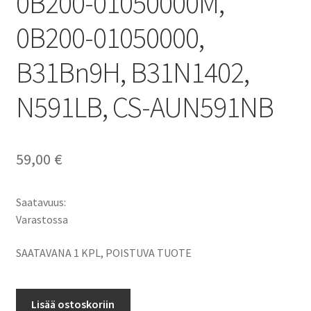
0B200-01050000M,
0B200-01050000,
B31Bn9H, B31N1402,
N591LB, CS-AUN591NB
59,00
€
Saatavuus:
Varastossa
SAATAVANA 1 KPL, POISTUVA TUOTE
Asus
Lisää ostoskoriin