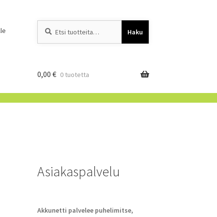
Etsi:
When autocomplete resu
le
Haku
0,00
€
0 tuotetta
Asiakaspalvelu
Akkunetti palvelee puhelimitse,