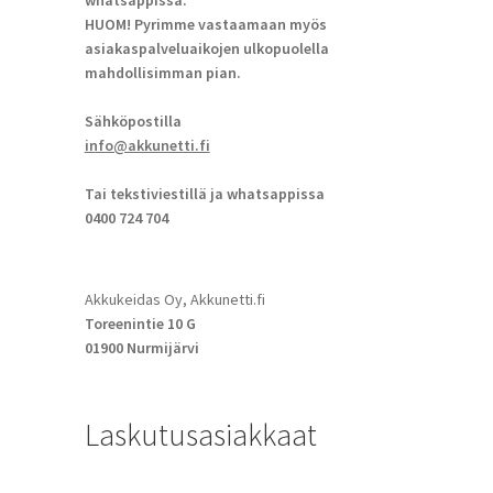
whatsappissa.
HUOM! Pyrimme vastaamaan myös
asiakaspalveluaikojen ulkopuolella
mahdollisimman pian.
Sähköpostilla
info@akkunetti.fi
Tai tekstiviestillä ja whatsappissa
0400 724 704
Akkukeidas Oy, Akkunetti.fi
Toreenintie 10 G
01900 Nurmijärvi
Laskutusasiakkaat