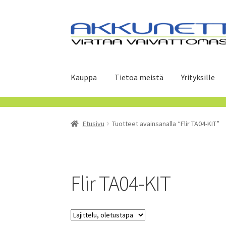
Siirry
Siirry
navigointiin
sisältöön
Kauppa
Tietoa meistä
Yrityksille
Etusivu
Tuotteet avainsanalla “Flir TA04-KIT”
Flir TA04-KIT