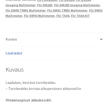
Multimeter,
Imaging Multimeter
,
Flir DM285
,
Flir DM285 Imaging Multimeter
,
Flir
Flir DM90 TRMS Multimeter
,
Flir DM91 TRMS Multimeter
,
Flir DM92
DM90
Multimeter
,
Flir DM93 Multimeter
,
Flir TA04
,
Flir TA04-KIT
TRMS
Multimeter,
Flir
DM91
Kuvaus
TRMS
Multimeter,
Lisätiedot
Flir
DM92
Kuvaus
Multimeter,
Flir
DM93
Laadukas, kestävä tarvikeakku.
Multimeter
– Tarvikeakku korvaa alkuperäisen akkumallin
Li-
Ion
Yhteensopivat akkukoodit:
3,7V