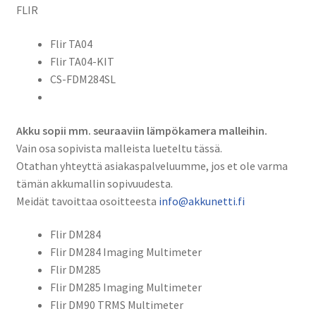
2500mAh
FLIR
9,3Wh
Flir TA04
/
Flir TA04-KIT
Flir
CS-FDM284SL
TA04,
Flir
TA04-
Akku sopii mm. seuraaviin lämpökamera malleihin.
KIT,
Vain osa sopivista malleista lueteltu tässä.
CS-
Otathan yhteyttä asiakaspalveluumme, jos et ole varma
FDM284SL
tämän akkumallin sopivuudesta.
määrä
Meidät tavoittaa osoitteesta
info@akkunetti.fi
Flir DM284
Flir DM284 Imaging Multimeter
Flir DM285
Flir DM285 Imaging Multimeter
Flir DM90 TRMS Multimeter