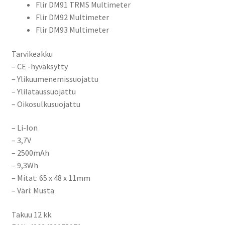
Flir DM91 TRMS Multimeter
Flir DM92 Multimeter
Flir DM93 Multimeter
Tarvikeakku
– CE -hyväksytty
– Ylikuumenemissuojattu
– Ylilataussuojattu
– Oikosulkusuojattu
– Li-Ion
– 3,7V
– 2500mAh
– 9,3Wh
– Mitat:
65 x 48 x 11mm
– Väri: Musta
Takuu 12 kk.