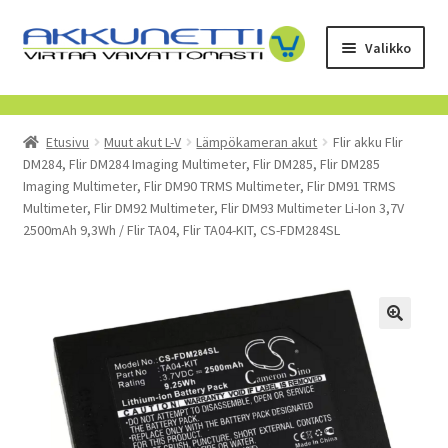
Siirry
Siirry
Valikko
navigointiin
sisältöön
Kauppa
Etusivu
Muut akut L-V
Lämpökameran akut
Flir akku Flir
Tietoa meistä
DM284, Flir DM284 Imaging Multimeter, Flir DM285, Flir DM285
Imaging Multimeter, Flir DM90 TRMS Multimeter, Flir DM91 TRMS
Yrityksille
Multimeter, Flir DM92 Multimeter, Flir DM93 Multimeter Li-Ion 3,7V
2500mAh 9,3Wh / Flir TA04, Flir TA04-KIT, CS-FDM284SL
Toimitusehdot
POISTUVAT TUOTTEET