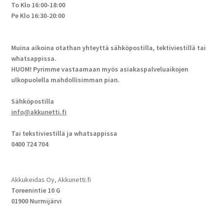
To Klo 16:00-18:00
Pe Klo 16:30-20:00
Muina aikoina otathan yhteyttä sähköpostilla, tektiviestillä tai
whatsappissa.
HUOM! Pyrimme vastaamaan myös asiakaspalveluaikojen
ulkopuolella mahdollisimman pian.
Sähköpostilla
info@akkunetti.fi
Tai tekstiviestillä ja whatsappissa
0400 724 704
Akkukeidas Oy, Akkunetti.fi
Toreenintie 10 G
01900 Nurmijärvi