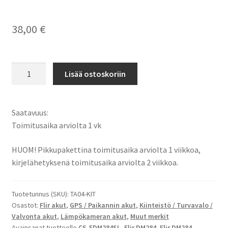
38,00
€
Flir
Lisää ostoskoriin
akku
Flir
DM284,
Saatavuus:
Flir
Toimitusaika arviolta 1 vk
DM284
Imaging
HUOM! Pikkupakettina toimitusaika arviolta 1 viikkoa,
Multimeter,
kirjelähetyksenä toimitusaika arviolta 2 viikkoa.
Flir
DM285,
Tuotetunnus (SKU):
TA04-KIT
Flir
Osastot:
Flir akut
,
GPS / Paikannin akut
,
Kiinteistö / Turvavalo /
DM285
Valvonta akut
,
Lämpökameran akut
,
Muut merkit
Imaging
Avainsanat tuotteelle
CS-FDM284SL
,
Flir DM284
,
Flir DM284