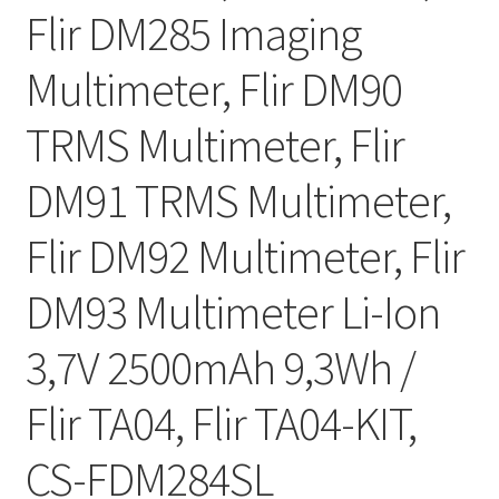
Flir DM285 Imaging
Multimeter, Flir DM90
TRMS Multimeter, Flir
DM91 TRMS Multimeter,
Flir DM92 Multimeter, Flir
DM93 Multimeter Li-Ion
3,7V 2500mAh 9,3Wh /
Flir TA04, Flir TA04-KIT,
CS-FDM284SL