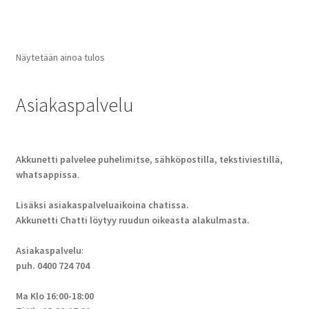
Näytetään ainoa tulos
Asiakaspalvelu
Akkunetti palvelee puhelimitse, sähköpostilla, tekstiviestillä,
whatsappissa
.
Lisäksi asiakaspalveluaikoina chatissa.
Akkunetti Chatti löytyy ruudun oikeasta alakulmasta.
Asiakaspalvelu
:
puh. 0400 724 704
Ma Klo 16:00-18:00