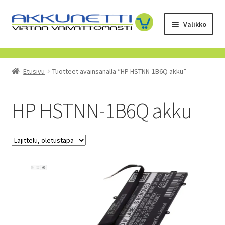
Siirry
Siirry
Valikko
navigointiin
sisältöön
Kauppa
Etusivu
Tuotteet avainsanalla “HP HSTNN-1B6Q akku”
Tietoa meistä
Yrityksille
HP HSTNN-1B6Q akku
Toimitusehdot
POISTUVAT TUOTTEET