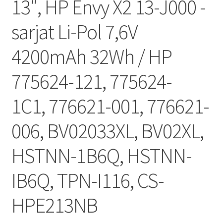
13″, HP Envy X2 13-J000 -
sarjat Li-Pol 7,6V
4200mAh 32Wh / HP
775624-121, 775624-
1C1, 776621-001, 776621-
006, BV02033XL, BV02XL,
HSTNN-1B6Q, HSTNN-
IB6Q, TPN-I116, CS-
HPE213NB