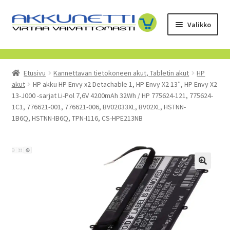
Siirry
Siirry
Valikko
navigointiin
sisältöön
Kauppa
Etusivu
Kannettavan tietokoneen akut, Tabletin akut
HP
Tietoa meistä
akut
HP akku HP Envy x2 Detachable 1, HP Envy X2 13″, HP Envy X2
13-J000 -sarjat Li-Pol 7,6V 4200mAh 32Wh / HP 775624-121, 775624-
Yrityksille
1C1, 776621-001, 776621-006, BV02033XL, BV02XL, HSTNN-
1B6Q, HSTNN-IB6Q, TPN-I116, CS-HPE213NB
Toimitusehdot
POISTUVAT TUOTTEET