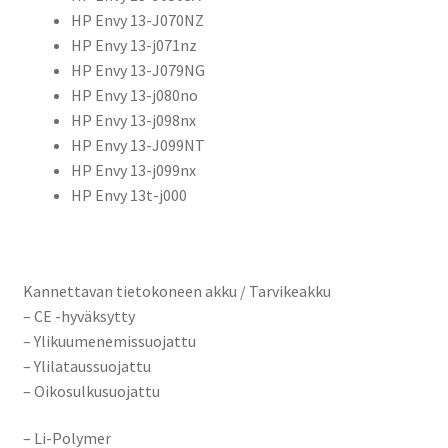
HP Envy 13-J070NZ
HP Envy 13-j071nz
HP Envy 13-J079NG
HP Envy 13-j080no
HP Envy 13-j098nx
HP Envy 13-J099NT
HP Envy 13-j099nx
HP Envy 13t-j000
Kannettavan tietokoneen akku / Tarvikeakku
– CE -hyväksytty
– Ylikuumenemissuojattu
– Ylilataussuojattu
– Oikosulkusuojattu
– Li-Polymer