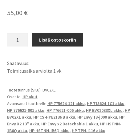
55,00
€
HP
Lisää ostoskoriin
akku
HP
Envy
Saatavuus:
x2
Toimitusaika arviolta 1 vk
Detachable
1,
HP
Tuotetunnus (SKU):
BV02XL
Osasto:
HP akut
Envy
Avainsanat tuotteelle
HP 775624-121 akku
,
HP 775624-1C1 akku
,
X2
HP 776621-001 akku
,
HP 776621-006 akku
,
HP BV02033XL akku
,
HP
13",
BV02XL akku
,
HP CS-HPE213NB akku
,
HP Envy 13-j000 akku
,
HP
HP
Envy X2 13" akku
,
HP Envy x2 Detachable 1 akku
,
HP HSTNN-
Envy
1B6Q akku
,
HP HSTNN-IB6Q akku
,
HP TPN-I116 akku
X2