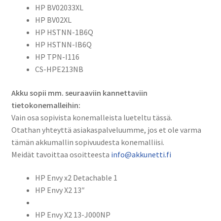
HP BV02033XL
I116,
HP BV02XL
CS-
HP HSTNN-1B6Q
HPE213NB
HP HSTNN-IB6Q
määrä
HP TPN-I116
CS-HPE213NB
Akku sopii mm. seuraaviin kannettaviin
tietokonemalleihin:
Vain osa sopivista konemalleista lueteltu tässä.
Otathan yhteyttä asiakaspalveluumme, jos et ole varma
tämän akkumallin sopivuudesta konemalliisi.
Meidät tavoittaa osoitteesta
info@akkunetti.fi
HP Envy x2 Detachable 1
HP Envy X2 13″
HP Envy X2 13-J000NP