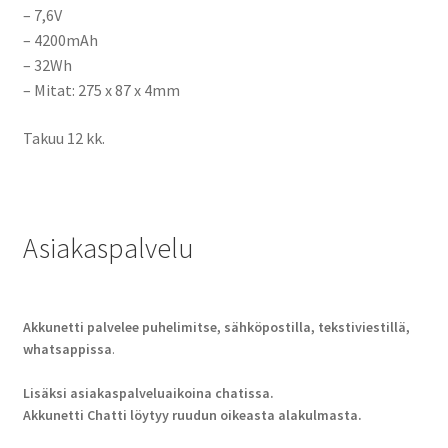
– 7,6V
– 4200mAh
– 32Wh
– Mitat: 275 x 87 x 4mm
Takuu 12 kk.
Asiakaspalvelu
Akkunetti palvelee puhelimitse, sähköpostilla, tekstiviestillä,
whatsappissa
.
Lisäksi asiakaspalveluaikoina chatissa.
Akkunetti Chatti löytyy ruudun oikeasta alakulmasta.