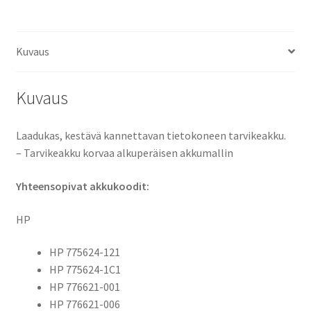
13-
J000
-
Kuvaus
sarjat
Li-
Kuvaus
Pol
7,6V
4200mAh
Laadukas, kestävä kannettavan tietokoneen tarvikeakku.
32Wh
– Tarvikeakku korvaa alkuperäisen akkumallin
/
Yhteensopivat akkukoodit:
HP
775624-
HP
121, 775624-
1C1, 776621-
HP 775624-121
001, 776621-
HP 775624-1C1
006, BV02033XL, BV02XL, HSTNN-
HP 776621-001
1B6Q, HSTNN-
HP 776621-006
IB6Q, TPN-