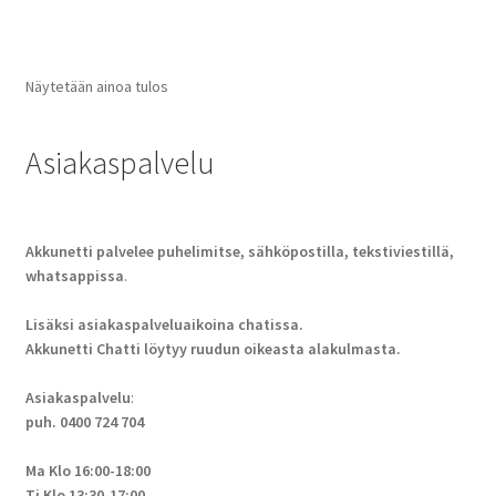
Näytetään ainoa tulos
Asiakaspalvelu
Akkunetti palvelee puhelimitse, sähköpostilla, tekstiviestillä,
whatsappissa
.
Lisäksi asiakaspalveluaikoina chatissa.
Akkunetti Chatti löytyy ruudun oikeasta alakulmasta.
Asiakaspalvelu
:
puh. 0400 724 704
Ma Klo 16:00-18:00
Ti Klo 13:30-17:00