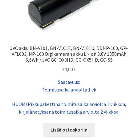
JVC akku BN-V101, BN-V101E, BN-V101U, DDNP-100, GP-
VFL003, NP-100 Digikameran akku Li-Ion 3,6V 1850mAh
6,6Wh / JVC GC-QX3HD, GC-QX5HD, GC-S5
24,00
€
Saatavuus:
Toimitusaika arviolta 1 vk
HUOM! Pikkupakettina toimitusaika arviolta 1 viikkoa,
kirjelähetyksenä toimitusaika arviolta 2 viikkoa.
Lisää ostoskoriin