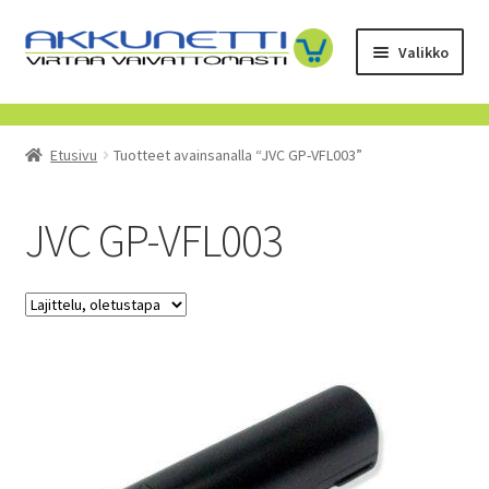
Siirry
Siirry
Valikko
navigointiin
sisältöön
Kauppa
Etusivu
Tuotteet avainsanalla “JVC GP-VFL003”
Tietoa meistä
Yrityksille
JVC GP-VFL003
Toimitusehdot
POISTUVAT TUOTTEET