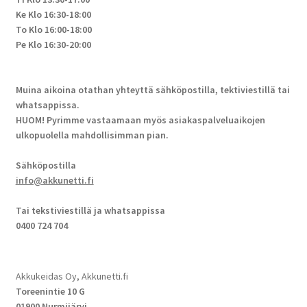
Ke Klo 16:30-18:00
To Klo 16:00-18:00
Pe Klo 16:30-20:00
Muina aikoina otathan yhteyttä sähköpostilla, tektiviestillä tai
whatsappissa.
HUOM! Pyrimme vastaamaan myös asiakaspalveluaikojen
ulkopuolella mahdollisimman pian.
Sähköpostilla
info@akkunetti.fi
Tai tekstiviestillä ja whatsappissa
0400 724 704
Akkukeidas Oy, Akkunetti.fi
Toreenintie 10 G
01900 Nurmijärvi