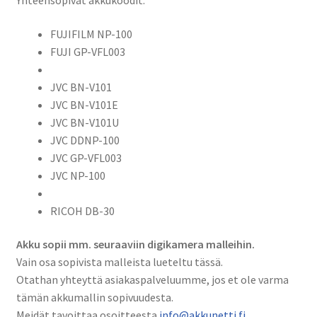
Yhteensopivat akkukoodit:
FUJIFILM NP-100
FUJI GP-VFL003
JVC BN-V101
JVC BN-V101E
JVC BN-V101U
JVC DDNP-100
JVC GP-VFL003
JVC NP-100
RICOH DB-30
Akku sopii mm. seuraaviin digikamera malleihin.
Vain osa sopivista malleista lueteltu tässä.
Otathan yhteyttä asiakaspalveluumme, jos et ole varma
tämän akkumallin sopivuudesta.
Meidät tavoittaa osoitteesta
info@akkunetti.fi