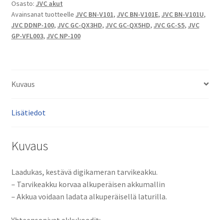
Osasto:
JVC akut
NP-
Avainsanat tuotteelle
JVC BN-V101
,
JVC BN-V101E
,
JVC BN-V101U
,
100
JVC DDNP-100
,
JVC GC-QX3HD
,
JVC GC-QX5HD
,
JVC GC-S5
,
JVC
Digikameran
GP-VFL003
,
JVC NP-100
akku
Li-
Ion
3,6V
Kuvaus
1850mAh
6,6Wh / JVC
Lisätiedot
GC-
QX3HD,
GC-
Kuvaus
QX5HD,
GC-
Laadukas, kestävä digikameran tarvikeakku.
S5
– Tarvikeakku korvaa alkuperäisen akkumallin
määrä
– Akkua voidaan ladata alkuperäisellä laturilla.