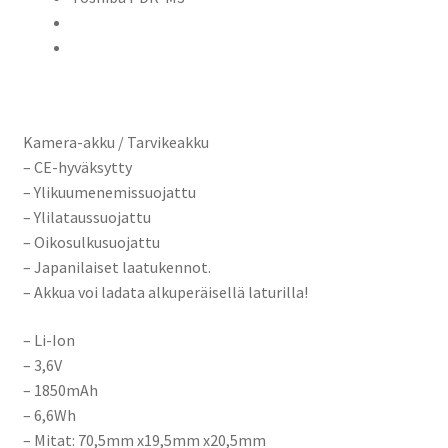
Kamera-akku / Tarvikeakku
– CE-hyväksytty
– Ylikuumenemissuojattu
– Ylilataussuojattu
– Oikosulkusuojattu
– Japanilaiset laatukennot.
– Akkua voi ladata alkuperäisellä laturilla!
– Li-Ion
– 3,6V
– 1850mAh
– 6,6Wh
– Mitat: 70,5mm x19,5mm x20,5mm