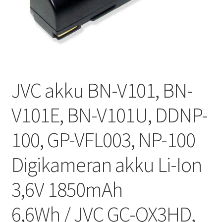
JVC akku BN-V101, BN-
V101E, BN-V101U, DDNP-
100, GP-VFL003, NP-100
Digikameran akku Li-Ion
3,6V 1850mAh
6,6Wh / JVC GC-QX3HD,