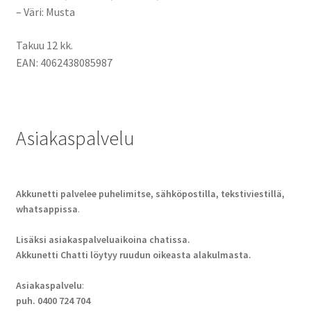
– Väri: Musta
Takuu 12 kk.
EAN: 4062438085987
Asiakaspalvelu
Akkunetti palvelee puhelimitse, sähköpostilla, tekstiviestillä,
whatsappissa
.
Lisäksi asiakaspalveluaikoina chatissa.
Akkunetti Chatti löytyy ruudun oikeasta alakulmasta.
Asiakaspalvelu
:
puh. 0400 724 704