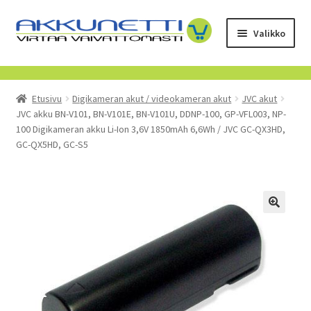
Siirry
Siirry
Valikko
navigointiin
sisältöön
Kauppa
Etusivu
Digikameran akut / videokameran akut
JVC akut
Tietoa meistä
JVC akku BN-V101, BN-V101E, BN-V101U, DDNP-100, GP-VFL003, NP-
100 Digikameran akku Li-Ion 3,6V 1850mAh 6,6Wh / JVC GC-QX3HD,
Yrityksille
GC-QX5HD, GC-S5
Toimitusehdot
POISTUVAT TUOTTEET