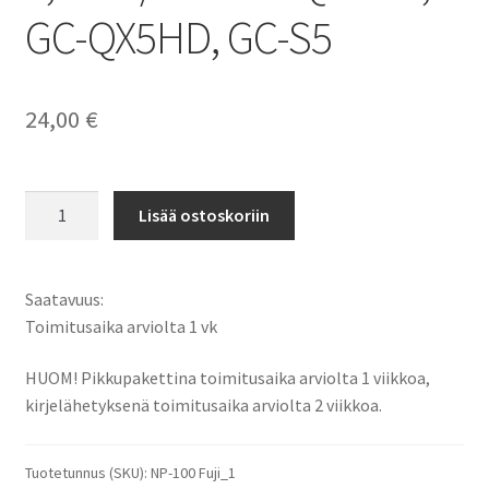
GC-QX5HD, GC-S5
24,00
€
JVC akku
Lisää ostoskoriin
BN-
V101,
BN-
Saatavuus:
V101E,
Toimitusaika arviolta 1 vk
BN-
V101U,
HUOM! Pikkupakettina toimitusaika arviolta 1 viikkoa,
DDNP-
kirjelähetyksenä toimitusaika arviolta 2 viikkoa.
100,
GP-
Tuotetunnus (SKU):
NP-100 Fuji_1
VFL003,