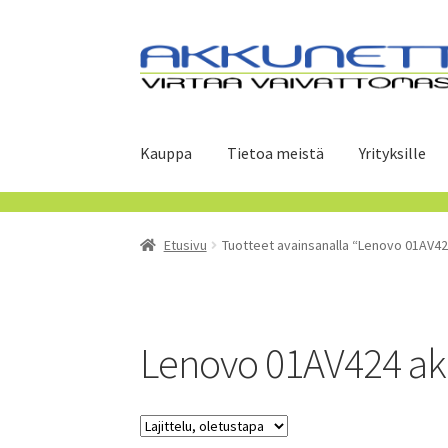
Siirry
Siirry
navigointiin
sisältöön
Kauppa
Tietoa meistä
Yrityksille
Etusivu
Tuotteet avainsanalla “Lenovo 01AV42
Lenovo 01AV424 a