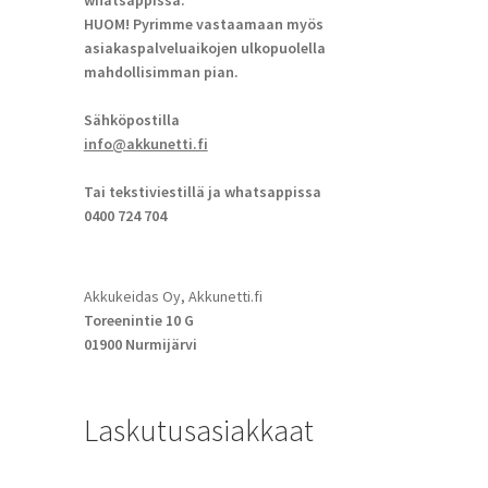
whatsappissa.
HUOM! Pyrimme vastaamaan myös
asiakaspalveluaikojen ulkopuolella
mahdollisimman pian.
Sähköpostilla
info@akkunetti.fi
Tai tekstiviestillä ja whatsappissa
0400 724 704
Akkukeidas Oy, Akkunetti.fi
Toreenintie 10 G
01900 Nurmijärvi
Laskutusasiakkaat