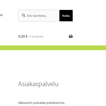
Etsi:
When autocomplete resu
le
Haku
0,00
€
0 tuotetta
Asiakaspalvelu
Akkunetti palvelee puhelimitse,