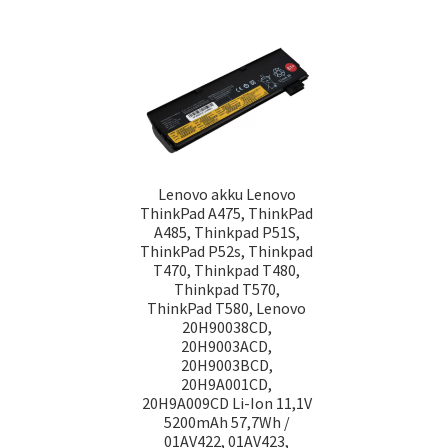
Lenovo akku Lenovo
ThinkPad A475, ThinkPad
A485, Thinkpad P51S,
ThinkPad P52s, Thinkpad
T470, Thinkpad T480,
Thinkpad T570,
ThinkPad T580, Lenovo
20H90038CD,
20H9003ACD,
20H9003BCD,
20H9A001CD,
20H9A009CD Li-Ion 11,1V
5200mAh 57,7Wh /
01AV422, 01AV423,