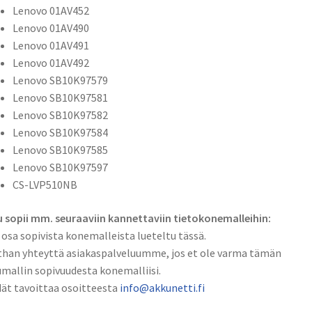
Lenovo 01AV452
01AV428,
Lenovo 01AV490
01AV452,
Lenovo 01AV491
01AV490,
Lenovo 01AV492
01AV491,
Lenovo SB10K97579
01AV492,
Lenovo SB10K97581
SB10K97579,
Lenovo SB10K97582
SB10K97581,
Lenovo SB10K97584
SB10K97582,
Lenovo SB10K97585
SB10K97584,
Lenovo SB10K97597
SB10K97585,
CS-LVP510NB
SB10K97597,
CS-
 sopii mm. seuraaviin kannettaviin tietokonemalleihin:
LVP510NB
 osa sopivista konemalleista lueteltu tässä.
määrä
han yhteyttä asiakaspalveluumme, jos et ole varma tämän
mallin sopivuudesta konemalliisi.
ät tavoittaa osoitteesta
info@akkunetti.fi