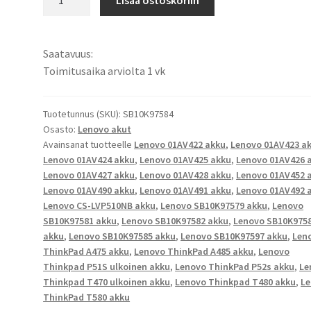
Lisää ostoskoriin
akku
Lenovo
ThinkPad
Saatavuus:
A475,
Toimitusaika arviolta 1 vk
ThinkPad
A485,
Thinkpad
Tuotetunnus (SKU):
SB10K97584
Osasto:
Lenovo akut
P51S,
Avainsanat tuotteelle
Lenovo 01AV422 akku
,
Lenovo 01AV423 a
ThinkPad
Lenovo 01AV424 akku
,
Lenovo 01AV425 akku
,
Lenovo 01AV426 
P52s,
Lenovo 01AV427 akku
,
Lenovo 01AV428 akku
,
Lenovo 01AV452 
Thinkpad
Lenovo 01AV490 akku
,
Lenovo 01AV491 akku
,
Lenovo 01AV492 
T470,
Lenovo CS-LVP510NB akku
,
Lenovo SB10K97579 akku
,
Lenovo
Thinkpad
SB10K97581 akku
,
Lenovo SB10K97582 akku
,
Lenovo SB10K975
T480,
akku
,
Lenovo SB10K97585 akku
,
Lenovo SB10K97597 akku
,
Len
ThinkPad A475 akku
,
Lenovo ThinkPad A485 akku
,
Lenovo
Thinkpad
Thinkpad P51S ulkoinen akku
,
Lenovo ThinkPad P52s akku
,
Le
T570,
Thinkpad T470 ulkoinen akku
,
Lenovo Thinkpad T480 akku
,
L
ThinkPad
ThinkPad T580 akku
T580,