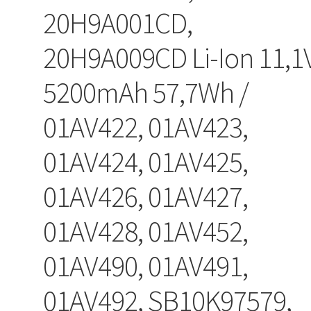
20H9A001CD,
20H9A009CD Li-Ion 11,1
5200mAh 57,7Wh /
01AV422, 01AV423,
01AV424, 01AV425,
01AV426, 01AV427,
01AV428, 01AV452,
01AV490, 01AV491,
01AV492, SB10K97579,