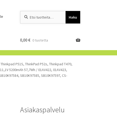
Etsi:
When autocomplete resu
le
Haku
0,00
€
0 tuotetta
 Thinkpad P51S, ThinkPad P52s, Thinkpad T470,
 11,1V 5200mAh 57,7Wh / 01AV422, 01AV423,
 SB10K97584, SB10K97585, SB10K97597, CS-
Asiakaspalvelu