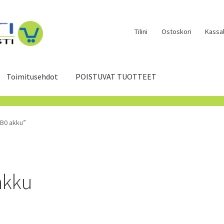
Tilini
Ostoskori
Kassal
Toimitusehdot
POISTUVAT TUOTTEET
PB0 akku”
akku