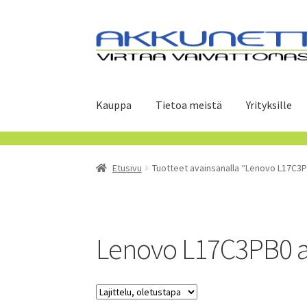
Siirry
Siirry
navigointiin
sisältöön
Kauppa
Tietoa meistä
Yrityksille
Etusivu
Tuotteet avainsanalla “Lenovo L17C3
Lenovo L17C3PB0 