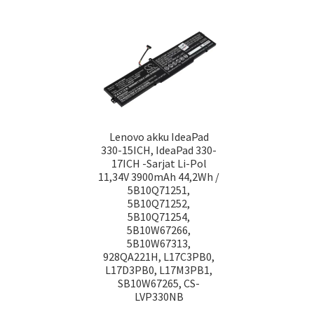
Lenovo akku IdeaPad
330-15ICH, IdeaPad 330-
17ICH -Sarjat Li-Pol
11,34V 3900mAh 44,2Wh /
5B10Q71251,
5B10Q71252,
5B10Q71254,
5B10W67266,
5B10W67313,
928QA221H, L17C3PB0,
L17D3PB0, L17M3PB1,
SB10W67265, CS-
LVP330NB