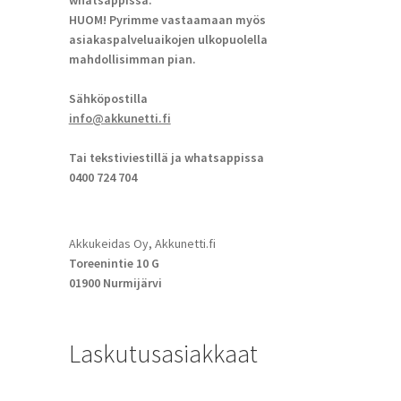
whatsappissa.
HUOM! Pyrimme vastaamaan myös
asiakaspalveluaikojen ulkopuolella
mahdollisimman pian.
Sähköpostilla
info@akkunetti.fi
Tai tekstiviestillä ja whatsappissa
0400 724 704
Akkukeidas Oy, Akkunetti.fi
Toreenintie 10 G
01900 Nurmijärvi
Laskutusasiakkaat