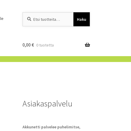
Etsi:
When autocomplete resu
le
Haku
0,00
€
0 tuotetta
Asiakaspalvelu
Akkunetti palvelee puhelimitse,