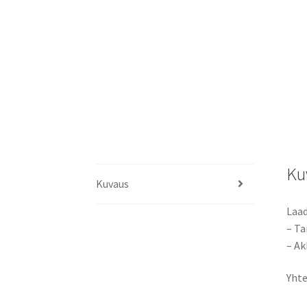
Ku
Kuvaus
Laad
– Ta
– Ak
Yhte