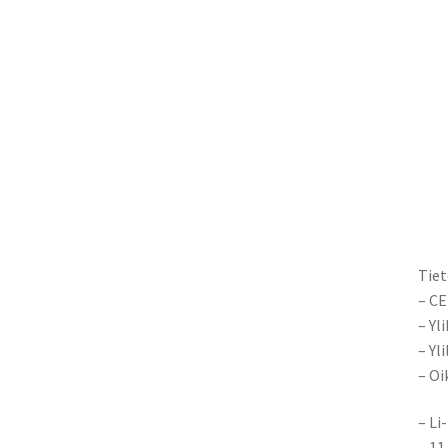
Tiet
– CE
– Yl
– Yl
– Oi
– Li
– 11