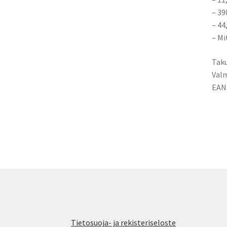
– 3
– 4
– Mi
Taku
Valm
EAN
Tietosuoja- ja rekisteriseloste