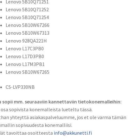
Lenovo 5B10Q71251
CS-
Lenovo 5B10Q71252
LVP330NB
Lenovo 5B10Q71254
määrä
Lenovo 5B10W67266
Lenovo 5B10W67313
Lenovo 928QA221H
Lenovo L17C3PB0
Lenovo L17D3PB0
Lenovo L17M3PB1
Lenovo SB10W67265
CS-LVP330NB
 sopii mm. seuraaviin kannettaviin tietokonemalleihin:
 osa sopivista konemalleista lueteltu tässä.
han yhteyttä asiakaspalveluumme, jos et ole varma tämän
mallin sopivuudesta konemalliisi.
ät tavoittaa osoitteesta
info@akkunetti.fi