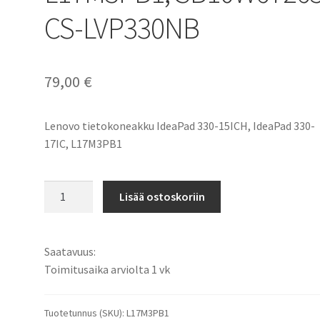
CS-LVP330NB
79,00
€
Lenovo tietokoneakku IdeaPad 330-15ICH, IdeaPad 330-
17IC, L17M3PB1
Lenovo
Lisää ostoskoriin
akku
IdeaPad
330-
Saatavuus:
15ICH,
Toimitusaika arviolta 1 vk
IdeaPad
330-
17ICH
Tuotetunnus (SKU):
L17M3PB1