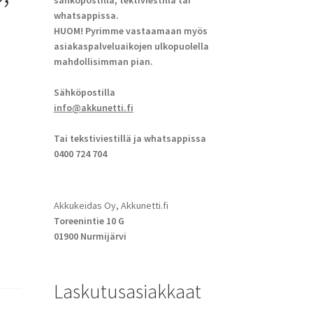
sähköpostilla, tektiviestillä tai
whatsappissa.
HUOM! Pyrimme vastaamaan myös
asiakaspalveluaikojen ulkopuolella
mahdollisimman pian.
Sähköpostilla
info@akkunetti.fi
Tai tekstiviestillä ja whatsappissa
0400 724 704
Akkukeidas Oy, Akkunetti.fi
Toreenintie 10 G
01900 Nurmijärvi
Laskutusasiakkaat