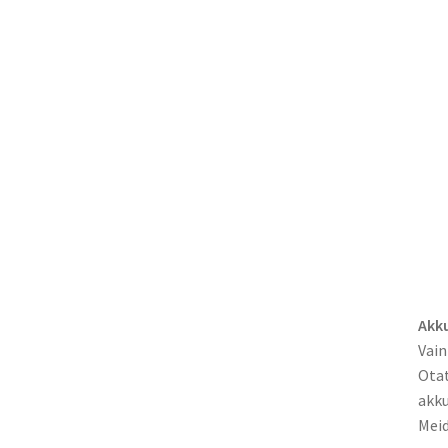
Akku
Vain
Otat
akku
Meid