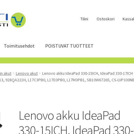
Tilini
Ostoskori
Kassal
Toimitusehdot
POISTUVAT TUOTTEET
in akut
Lenovo akut
Lenovo akku IdeaPad 330-15ICH, IdeaPad 330-17ICH 
3, 928QA221H, L17C3PB0, L17D3PB0, L17M3PB1, SB10W67265, CS-LVP330N
Lenovo akku IdeaPad
330-15ICH, IdeaPad 330-