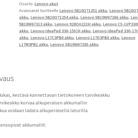
Osasto:
Lenovo akut
-
Avainsanat tuotteelle
Lenovo 5B10Q71251 akku
,
Lenovo 5B10Q
Sarjat
akku
,
Lenovo 5B10Q71254 akku
,
Lenovo 5B10W67266 akku
,
Len
Li-
5B10W67313 akku
,
Lenovo 928QA221H akku
,
Lenovo CS-LVP33
Pol
akku
,
Lenovo IdeaPad 330-15ICH akku
,
Lenovo IdeaPad 330-17
11,34V
akku
,
Lenovo L17C3PB0 akku
,
Lenovo L17D3PB0 akku
,
Lenovo
3900mAh
L17M3PB1 akku
,
Lenovo SB10W67265 akku
44,2Wh
/
5B10Q71251,
5B10Q71252,
vaus
5B10Q71254,
5B10W67266,
ukas, kestävä kannettavan tietokoneen tarvikeakku
5B10W67313,
rvikeakku korvaa alkuperäisen akkumallin
928QA221H,
kua voidaan ladata alkuperäisellä laturilla.
L17C3PB0,
L17D3PB0,
ensopivat akkumallit:
L17M3PB1,
SB10W67265,