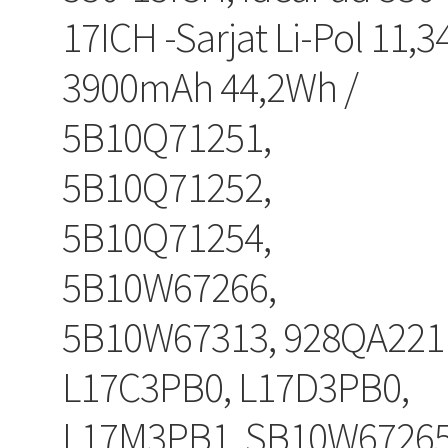
17ICH -Sarjat Li-Pol 11,3
3900mAh 44,2Wh /
5B10Q71251,
5B10Q71252,
5B10Q71254,
5B10W67266,
5B10W67313, 928QA221
L17C3PB0, L17D3PB0,
L17M3PB1, SB10W67265