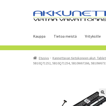
Siirry
Siirry
navigointiin
sisältöön
Kauppa
Tietoa meistä
Yrityksille
Etusivu
Kannettavan tietokoneen akut, Tablet
5B10Q71252, 5B10Q71254, 5B10W67266, 5B10W6731