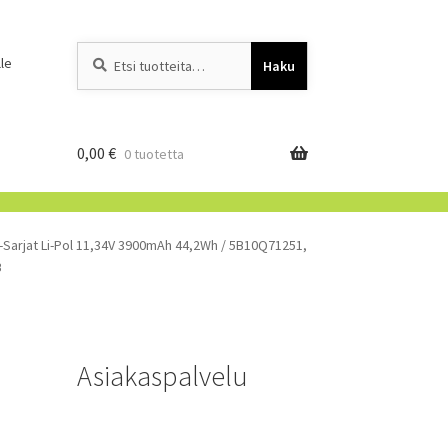
Etsi:
When autocomplete resu
le
Haku
0,00
€
0 tuotetta
-Sarjat Li-Pol 11,34V 3900mAh 44,2Wh / 5B10Q71251,
B
Asiakaspalvelu