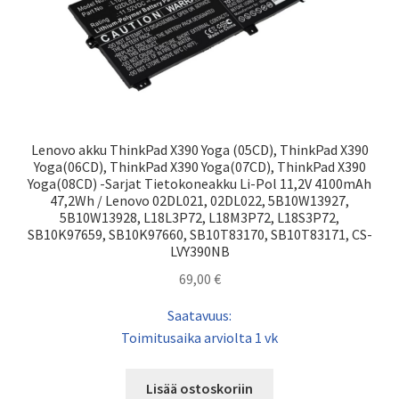
Lenovo akku ThinkPad X390 Yoga (05CD), ThinkPad X390
Yoga(06CD), ThinkPad X390 Yoga(07CD), ThinkPad X390
Yoga(08CD) -Sarjat Tietokoneakku Li-Pol 11,2V 4100mAh
47,2Wh / Lenovo 02DL021, 02DL022, 5B10W13927,
5B10W13928, L18L3P72, L18M3P72, L18S3P72,
SB10K97659, SB10K97660, SB10T83170, SB10T83171, CS-
LVY390NB
69,00
€
Saatavuus:
Toimitusaika arviolta 1 vk
Lisää ostoskoriin