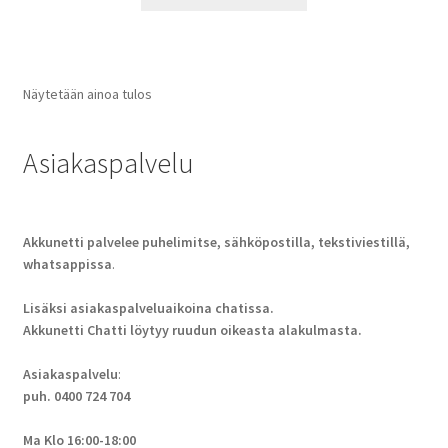
Näytetään ainoa tulos
Asiakaspalvelu
Akkunetti palvelee puhelimitse, sähköpostilla, tekstiviestillä,
whatsappissa
.
Lisäksi asiakaspalveluaikoina chatissa.
Akkunetti Chatti löytyy ruudun oikeasta alakulmasta.
Asiakaspalvelu
:
puh. 0400 724 704
Ma Klo 16:00-18:00