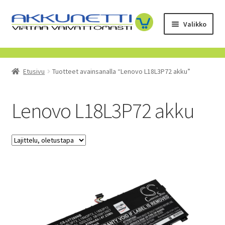
Siirry
Siirry
Valikko
navigointiin
sisältöön
Kauppa
Etusivu
Tuotteet avainsanalla “Lenovo L18L3P72 akku”
Tietoa meistä
Yrityksille
Lenovo L18L3P72 akku
Toimitusehdot
POISTUVAT TUOTTEET