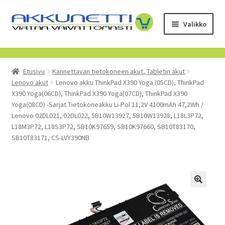
Siirry
Siirry
Valikko
navigointiin
sisältöön
Kauppa
Etusivu
Kannettavan tietokoneen akut, Tabletin akut
Tietoa meistä
Lenovo akut
Lenovo akku ThinkPad X390 Yoga (05CD), ThinkPad
X390 Yoga(06CD), ThinkPad X390 Yoga(07CD), ThinkPad X390
Yrityksille
Yoga(08CD) -Sarjat Tietokoneakku Li-Pol 11,2V 4100mAh 47,2Wh /
Lenovo 02DL021, 02DL022, 5B10W13927, 5B10W13928, L18L3P72,
L18M3P72, L18S3P72, SB10K97659, SB10K97660, SB10T83170,
Toimitusehdot
SB10T83171, CS-LVY390NB
POISTUVAT TUOTTEET