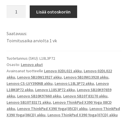
Lenovo
Lisää ostoskoriin
akku
ThinkPad
X390
Saatavuus:
Yoga
Toimitusaika arviolta 1 vk
(05CD),
ThinkPad
X390
Tuotetunnus (SKU):
L18L3P72
Osasto:
Lenovo akut
Yoga(06CD),
Avainsanat tuotteelle
Lenovo 02DL021 akku
,
Lenovo 02DL022
ThinkPad
akku
,
Lenovo 5B10W13927 akku
,
Lenovo 5B10W13928 akku
,
X390
Lenovo CS-LVY390NB akku
,
Lenovo L18L3P72 akku
,
Lenovo
Yoga(07CD),
L18M3P72 akku
,
Lenovo L18S3P72 akku
,
Lenovo SB10K97659
ThinkPad
akku
,
Lenovo SB10K97660 akku
,
Lenovo SB10T83170 akku
,
X390
Lenovo SB10T83171 akku
,
Lenovo ThinkPad X390 Yoga 08CD
Yoga(08CD)
akku
,
Lenovo ThinkPad X390 Yoga(05CD) akku
,
Lenovo ThinkPad
X390 Yoga(06CD) akku
,
Lenovo ThinkPad X390 Yoga(07CD) akku
-
Sarjat