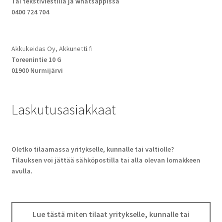
Tai tekstiviestillä ja whatsappissa
0400 724 704
Akkukeidas Oy, Akkunetti.fi
Toreenintie 10 G
01900 Nurmijärvi
Laskutusasiakkaat
Oletko tilaamassa yritykselle, kunnalle tai valtiolle?
Tilauksen voi jättää sähköpostilla tai alla olevan lomakkeen
avulla.
Lue tästä miten tilaat yritykselle, kunnalle tai