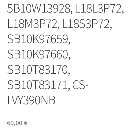
5B10W13928, L18L3P72,
L18M3P72, L18S3P72,
SB10K97659,
SB10K97660,
SB10T83170,
SB10T83171, CS-
LVY390NB
69,00
€