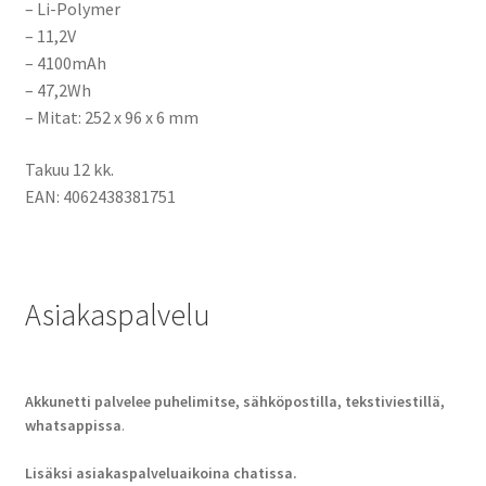
– Li-Polymer
– 11,2V
– 4100mAh
– 47,2Wh
– Mitat: 252 x 96 x 6 mm
Takuu 12 kk.
EAN: 4062438381751
Asiakaspalvelu
Akkunetti palvelee puhelimitse, sähköpostilla, tekstiviestillä,
whatsappissa
.
Lisäksi asiakaspalveluaikoina chatissa.