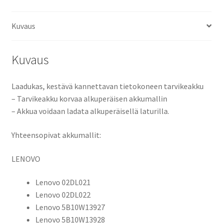
Tietokoneakku
Li-
Kuvaus
Pol
11,2V
4100mAh
Kuvaus
47,2Wh
/
Laadukas, kestävä kannettavan tietokoneen tarvikeakku
Lenovo
– Tarvikeakku korvaa alkuperäisen akkumallin
02DL021,
– Akkua voidaan ladata alkuperäisellä laturilla.
02DL022,
5B10W13927,
Yhteensopivat akkumallit:
5B10W13928,
L18L3P72,
LENOVO
L18M3P72,
L18S3P72,
Lenovo 02DL021
SB10K97659,
Lenovo 02DL022
SB10K97660,
Lenovo 5B10W13927
SB10T83170,
Lenovo 5B10W13928