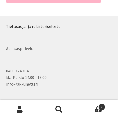
Tietosuoja- ja rekisteriseloste
Asiakaspalvelu
0400 724 704
Ma-Pe klo 14:00 - 18:00
info@akkunetti.fi
0
Etsi:
Wh
Haku