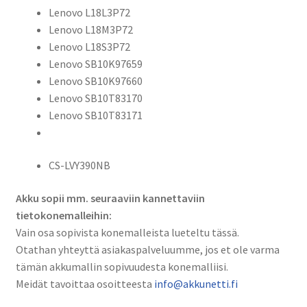
SB10T83171,
Lenovo L18L3P72
CS-
Lenovo L18M3P72
LVY390NB
Lenovo L18S3P72
määrä
Lenovo SB10K97659
Lenovo SB10K97660
Lenovo SB10T83170
Lenovo SB10T83171
CS-LVY390NB
Akku sopii mm. seuraaviin kannettaviin
tietokonemalleihin:
Vain osa sopivista konemalleista lueteltu tässä.
Otathan yhteyttä asiakaspalveluumme, jos et ole varma
tämän akkumallin sopivuudesta konemalliisi.
Meidät tavoittaa osoitteesta
info@akkunetti.fi