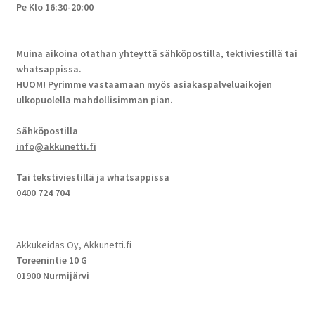
Pe Klo 16:30-20:00
Muina aikoina otathan yhteyttä sähköpostilla, tektiviestillä tai
whatsappissa.
HUOM! Pyrimme vastaamaan myös asiakaspalveluaikojen
ulkopuolella mahdollisimman pian.
Sähköpostilla
info@akkunetti.fi
Tai tekstiviestillä ja whatsappissa
0400 724 704
Akkukeidas Oy, Akkunetti.fi
Toreenintie 10 G
01900 Nurmijärvi