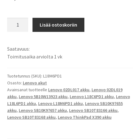
Lenovo
Lisää ostoskoriin
akku
ThinkPad
X390
Saatavuus:
-
Toimitusaika arviolta 1 vk
Sarjat
Tietokoneakku
Li-
Tuotetunnus (SKU):
L18M6PD1
Osasto:
Lenovo akut
Pol
Avainsanat tuotteelle
Lenovo 02DL017 akku
,
Lenovo 02DL019
11,4V
akku
,
Lenovo 5B10W13923 akku
,
Lenovo L18C6PD1 akku
,
Lenovo
4200mAh
L18L6PD1 akku
,
Lenovo L18M6PD1 akku
,
Lenovo SB10K97655
48Wh
akku
,
Lenovo SB10K97657 akku
,
Lenovo SB10T83166 akku
,
/
Lenovo SB10T83168 akku
,
Lenovo ThinkPad X390 akku
Lenovo
02DL017,
02DL019,