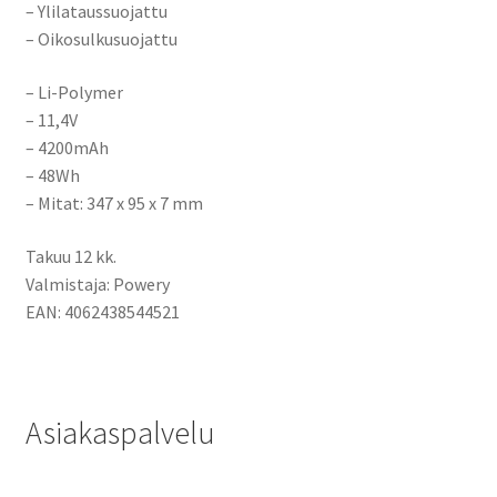
– Ylilataussuojattu
– Oikosulkusuojattu
– Li-Polymer
– 11,4V
– 4200mAh
– 48Wh
– Mitat: 347 x 95 x 7 mm
Takuu 12 kk.
Valmistaja: Powery
EAN: 4062438544521
Asiakaspalvelu