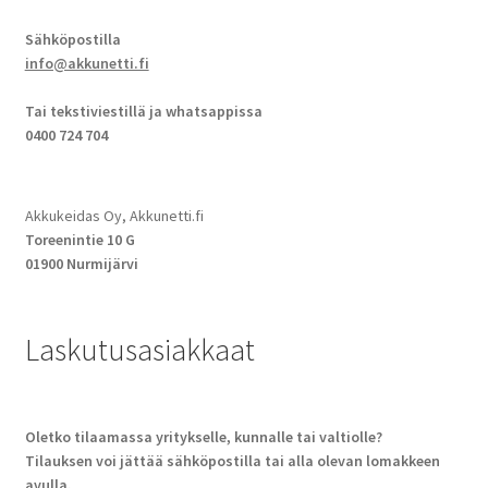
Sähköpostilla
info@akkunetti.fi
Tai tekstiviestillä ja whatsappissa
0400 724 704
Akkukeidas Oy, Akkunetti.fi
Toreenintie 10 G
01900 Nurmijärvi
Laskutusasiakkaat
Oletko tilaamassa yritykselle, kunnalle tai valtiolle?
Tilauksen voi jättää sähköpostilla tai alla olevan lomakkeen
avulla.