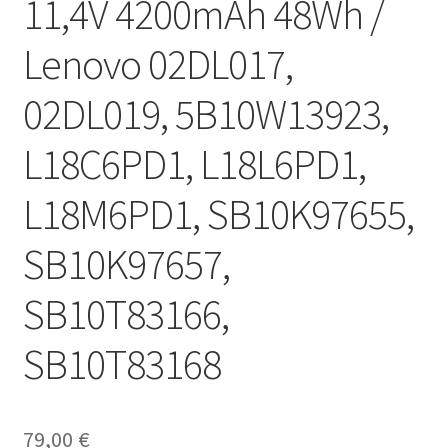
11,4V 4200mAh 48Wh /
Lenovo 02DL017,
02DL019, 5B10W13923,
L18C6PD1, L18L6PD1,
L18M6PD1, SB10K97655,
SB10K97657,
SB10T83166,
SB10T83168
79,00
€