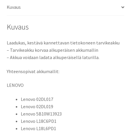
5B10W13923,
Kuvaus
L18C6PD1,
L18L6PD1,
Kuvaus
L18M6PD1,
SB10K97655,
SB10K97657,
Laadukas, kestävä kannettavan tietokoneen tarvikeakku
SB10T83166,
– Tarvikeakku korvaa alkuperäisen akkumallin
SB10T83168
– Akkua voidaan ladata alkuperäisellä laturilla.
määrä
Yhteensopivat akkumallit:
LENOVO
Lenovo 02DL017
Lenovo 02DL019
Lenovo 5B10W13923
Lenovo L18C6PD1
Lenovo L18L6PD1