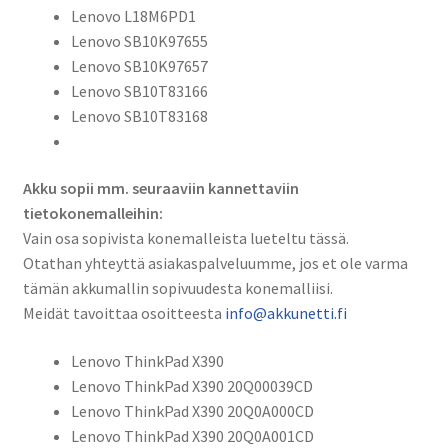
Lenovo L18M6PD1
Lenovo SB10K97655
Lenovo SB10K97657
Lenovo SB10T83166
Lenovo SB10T83168
Akku sopii mm. seuraaviin kannettaviin
tietokonemalleihin:
Vain osa sopivista konemalleista lueteltu tässä.
Otathan yhteyttä asiakaspalveluumme, jos et ole varma
tämän akkumallin sopivuudesta konemalliisi.
Meidät tavoittaa osoitteesta
info@akkunetti.fi
Lenovo ThinkPad X390
Lenovo ThinkPad X390 20Q00039CD
Lenovo ThinkPad X390 20Q0A000CD
Lenovo ThinkPad X390 20Q0A001CD