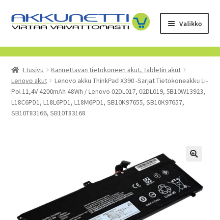
Siirry
Siirry
Valikko
navigointiin
sisältöön
Kauppa
Etusivu
Kannettavan tietokoneen akut, Tabletin akut
Tietoa meistä
Lenovo akut
Lenovo akku ThinkPad X390 -Sarjat Tietokoneakku Li-
Pol 11,4V 4200mAh 48Wh / Lenovo 02DL017, 02DL019, 5B10W13923,
Yrityksille
L18C6PD1, L18L6PD1, L18M6PD1, SB10K97655, SB10K97657,
SB10T83166, SB10T83168
Toimitusehdot
POISTUVAT TUOTTEET