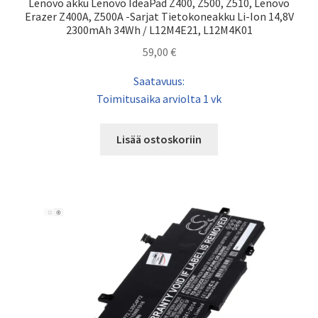
Lenovo akku Lenovo IdeaPad Z400, Z500, Z510, Lenovo
Erazer Z400A, Z500A -Sarjat Tietokoneakku Li-Ion 14,8V
2300mAh 34Wh / L12M4E21, L12M4K01
59,00
€
Saatavuus:
Toimitusaika arviolta 1 vk
Lisää ostoskoriin