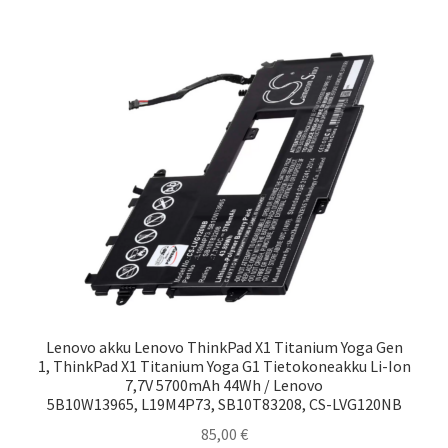
Lenovo akku Lenovo ThinkPad X1 Titanium Yoga Gen
1, ThinkPad X1 Titanium Yoga G1 Tietokoneakku Li-Ion
7,7V 5700mAh 44Wh / Lenovo
5B10W13965, L19M4P73, SB10T83208, CS-LVG120NB
85,00
€