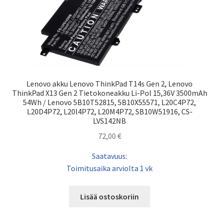
Lenovo akku Lenovo ThinkPad T14s Gen 2, Lenovo
ThinkPad X13 Gen 2 Tietokoneakku Li-Pol 15,36V 3500mAh
54Wh / Lenovo 5B10T52815, 5B10X55571, L20C4P72,
L20D4P72, L20l4P72, L20M4P72, SB10W51916, CS-
LVS142NB
72,00
€
Saatavuus:
Toimitusaika arviolta 1 vk
Lisää ostoskoriin