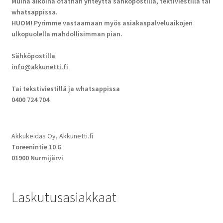
Muina aikoina otathan yhteyttä sähköpostilla, tektiviestillä tai
whatsappissa.
HUOM! Pyrimme vastaamaan myös asiakaspalveluaikojen
ulkopuolella mahdollisimman pian.
Sähköpostilla
info@akkunetti.fi
Tai tekstiviestillä ja whatsappissa
0400 724 704
Akkukeidas Oy, Akkunetti.fi
Toreenintie 10 G
01900 Nurmijärvi
Laskutusasiakkaat