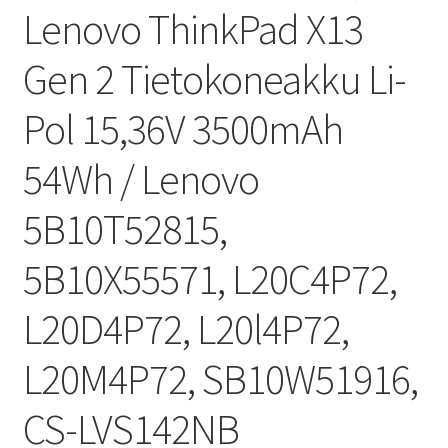
Lenovo ThinkPad X13
Gen 2 Tietokoneakku Li-
Pol 15,36V 3500mAh
54Wh / Lenovo
5B10T52815,
5B10X55571, L20C4P72,
L20D4P72, L20l4P72,
L20M4P72, SB10W51916,
CS-LVS142NB