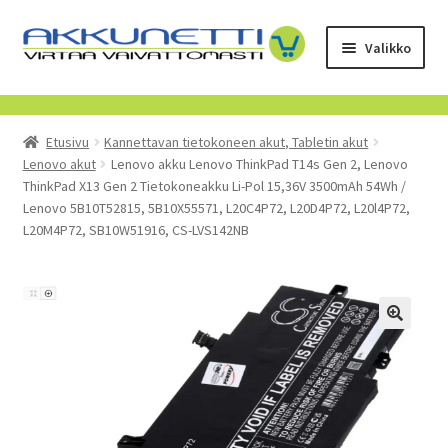
Siirry
Siirry
Valikko
navigointiin
sisältöön
Kauppa
Etusivu
Kannettavan tietokoneen akut, Tabletin akut
Tietoa meistä
Lenovo akut
Lenovo akku Lenovo ThinkPad T14s Gen 2, Lenovo
ThinkPad X13 Gen 2 Tietokoneakku Li-Pol 15,36V 3500mAh 54Wh /
Yrityksille
Lenovo 5B10T52815, 5B10X55571, L20C4P72, L20D4P72, L20l4P72,
L20M4P72, SB10W51916, CS-LVS142NB
Toimitusehdot
POISTUVAT TUOTTEET