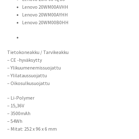
Lenovo 20WM00AVHH
Lenovo 20WM00AYHH
Lenovo 20WM00B0HH
Tietokoneakku / Tarvikeakku
– CE -hyväksytty
– Ylikuumenemissuojattu
– Ylilataussuojattu
– Oikosulkusuojattu
– Li-Polymer
– 15,36V
– 3500mAh
– 54Wh
– Mitat: 252 x 96 x 6 mm