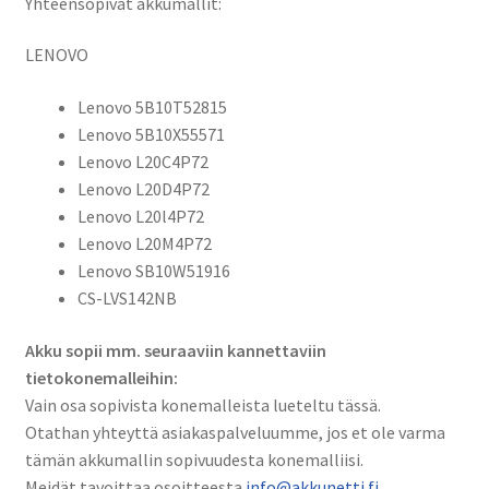
Yhteensopivat akkumallit:
LVS142NB
määrä
LENOVO
Lenovo 5B10T52815
Lenovo 5B10X55571
Lenovo L20C4P72
Lenovo L20D4P72
Lenovo L20l4P72
Lenovo L20M4P72
Lenovo SB10W51916
CS-LVS142NB
Akku sopii mm. seuraaviin kannettaviin
tietokonemalleihin:
Vain osa sopivista konemalleista lueteltu tässä.
Otathan yhteyttä asiakaspalveluumme, jos et ole varma
tämän akkumallin sopivuudesta konemalliisi.
Meidät tavoittaa osoitteesta
info@akkunetti.fi