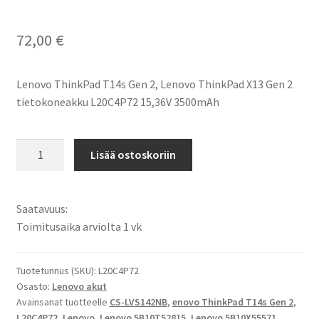
72,00
€
Lenovo ThinkPad T14s Gen 2, Lenovo ThinkPad X13 Gen 2
tietokoneakku L20C4P72 15,36V 3500mAh
Lenovo
Lisää ostoskoriin
akku
Lenovo
ThinkPad
Saatavuus:
T14s
Toimitusaika arviolta 1 vk
Gen
2,
Lenovo
Tuotetunnus (SKU):
L20C4P72
Osasto:
Lenovo akut
ThinkPad
Avainsanat tuotteelle
CS-LVS142NB
,
enovo ThinkPad T14s Gen 2
,
X13
L20C4P72
,
Lenovo
,
Lenovo 5B10T52815
,
Lenovo 5B10X55571
,