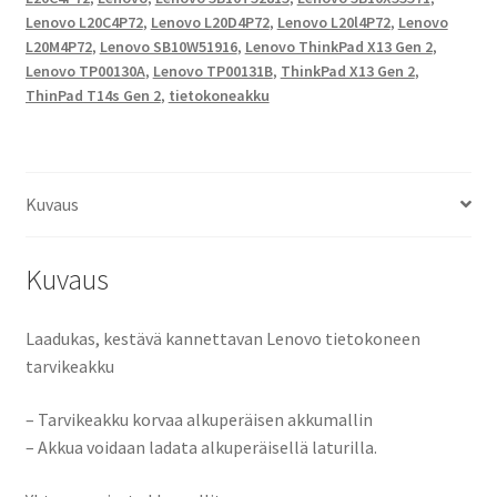
Gen
Lenovo L20C4P72
,
Lenovo L20D4P72
,
Lenovo L20l4P72
,
Lenovo
2
L20M4P72
,
Lenovo SB10W51916
,
Lenovo ThinkPad X13 Gen 2
,
Tietokoneakku
Lenovo TP00130A
,
Lenovo TP00131B
,
ThinkPad X13 Gen 2
,
Li-
ThinPad T14s Gen 2
,
tietokoneakku
Pol
15,36V
3500mAh
54Wh
Kuvaus
/
Lenovo
Kuvaus
5B10T52815,
5B10X55571,
Laadukas, kestävä kannettavan Lenovo tietokoneen
L20C4P72,
tarvikeakku
L20D4P72,
L20l4P72,
– Tarvikeakku korvaa alkuperäisen akkumallin
L20M4P72,
– Akkua voidaan ladata alkuperäisellä laturilla.
SB10W51916,
CS-