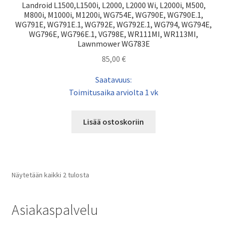
Landroid L1500,L1500i, L2000, L2000 Wi, L2000i, M500,
M800i, M1000i, M1200i, WG754E, WG790E, WG790E.1,
WG791E, WG791E.1, WG792E, WG792E.1, WG794, WG794E,
WG796E, WG796E.1, VG798E, WR111MI, WR113MI,
Lawnmower WG783E
85,00
€
Saatavuus:
Toimitusaika arviolta 1 vk
Lisää ostoskoriin
Näytetään kaikki 2 tulosta
Asiakaspalvelu