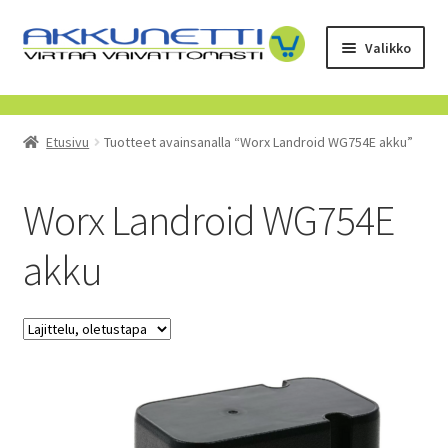
Siirry
Siirry
Valikko
navigointiin
sisältöön
Kauppa
Etusivu
Tuotteet avainsanalla “Worx Landroid WG754E akku”
Tietoa meistä
Yrityksille
Worx Landroid WG754E
akku
Toimitusehdot
POISTUVAT TUOTTEET