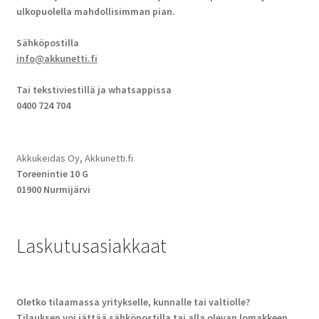
ulkopuolella mahdollisimman pian.
Sähköpostilla
info@akkunetti.fi
Tai tekstiviestillä ja whatsappissa
0400 724 704
Akkukeidas Oy, Akkunetti.fi
Toreenintie 10 G
01900 Nurmijärvi
Laskutusasiakkaat
Oletko tilaamassa yritykselle, kunnalle tai valtiolle?
Tilauksen voi jättää sähköpostilla tai alla olevan lomakkeen