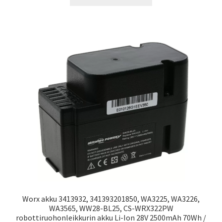
Worx akku 3413932, 341393201850, WA3225, WA3226,
WA3565, WW28-BL25, CS-WRX322PW
robottiruohonleikkurin akku Li-Ion 28V 2500mAh 70Wh /