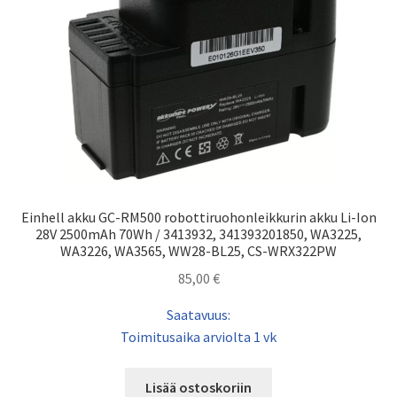
Einhell akku GC-RM500 robottiruohonleikkurin akku Li-Ion
28V 2500mAh 70Wh / 3413932, 341393201850, WA3225,
WA3226, WA3565, WW28-BL25, CS-WRX322PW
85,00
€
Saatavuus:
Toimitusaika arviolta 1 vk
Lisää ostoskoriin