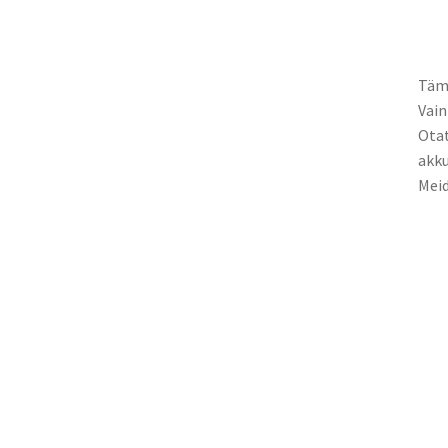
Tämä
Vain
Otat
akku
Meid