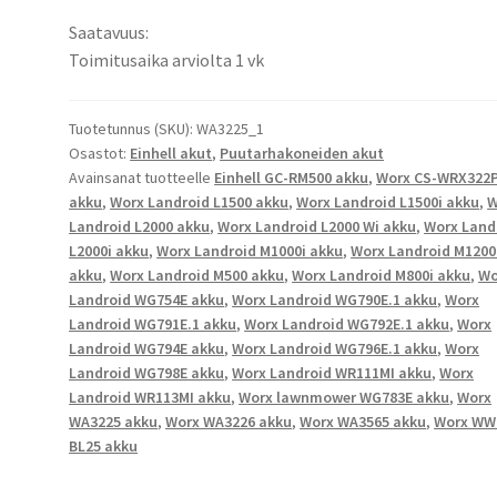
RM500
Saatavuus:
robottiruohonleikkurin
Toimitusaika arviolta 1 vk
akku
Li-
Ion
Tuotetunnus (SKU):
WA3225_1
Osastot:
Einhell akut
,
Puutarhakoneiden akut
28V
Avainsanat tuotteelle
Einhell GC-RM500 akku
,
Worx CS-WRX322
2500mAh
akku
,
Worx Landroid L1500 akku
,
Worx Landroid L1500i akku
,
W
70Wh
Landroid L2000 akku
,
Worx Landroid L2000 Wi akku
,
Worx Land
/
L2000i akku
,
Worx Landroid M1000i akku
,
Worx Landroid M1200
3413932,
akku
,
Worx Landroid M500 akku
,
Worx Landroid M800i akku
,
Wo
341393201850,
Landroid WG754E akku
,
Worx Landroid WG790E.1 akku
,
Worx
WA3225,
Landroid WG791E.1 akku
,
Worx Landroid WG792E.1 akku
,
Worx
Landroid WG794E akku
,
Worx Landroid WG796E.1 akku
,
Worx
WA3226,
Landroid WG798E akku
,
Worx Landroid WR111MI akku
,
Worx
WA3565,
Landroid WR113MI akku
,
Worx lawnmower WG783E akku
,
Worx
WW28-
WA3225 akku
,
Worx WA3226 akku
,
Worx WA3565 akku
,
Worx WW
BL25,
BL25 akku
CS-
WRX322PW