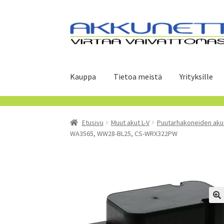
Siirry
Siirry
navigointiin
sisältöön
Kauppa
Tietoa meistä
Yrityksille
Etusivu
Muut akut L-V
Puutarhakoneiden aku
WA3565, WW28-BL25, CS-WRX322PW