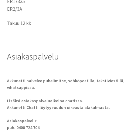
ER17335
ER2/3A
Takuu 12 kk
Asiakaspalvelu
Akkunetti palvelee puhelimitse, sähköpostilla, tekstiviestillä,
whatsappissa
.
Lisäksi asiakaspalveluaikoina chatissa.
Akkunetti Chatti löytyy ruudun oikeasta alakulmasta.
Asiakaspalvelu
:
puh. 0400 724 704