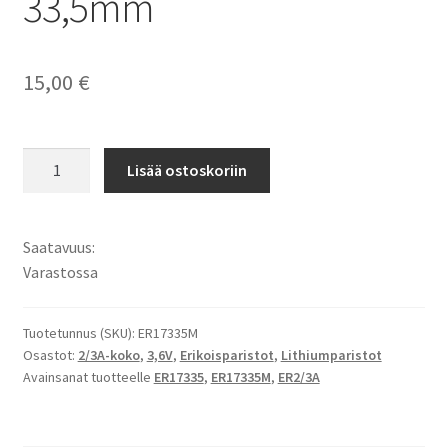
33,5mm
15,00
€
2/3A
Lisää ostoskoriin
ER17335M
ER2/3A
Lithiumparisto
Saatavuus:
3,6V
Varastossa
1500mAh
-
EI
Tuotetunnus (SKU):
ER17335M
Osastot:
2/3A-koko
,
3,6V
,
Erikoisparistot
,
Lithiumparistot
LADATTAVA,
Avainsanat tuotteelle
ER17335
,
ER17335M
,
ER2/3A
,
Mitat:
17