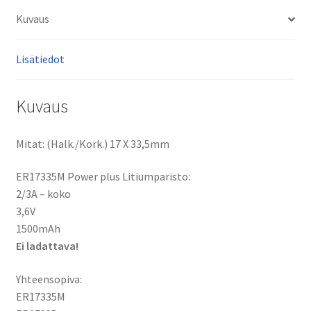
x
Kuvaus
33,5mm
määrä
Lisätiedot
Kuvaus
Mitat: (Halk./Kork.) 17 X 33,5mm
ER17335M Power plus Litiumparisto:
2/3A – koko
3,6V
1500mAh
Ei ladattava!
Yhteensopiva:
ER17335M