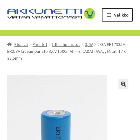
Siirry
Siirry
Valikko
navigointiin
sisältöön
Kauppa
Etusivu
Paristot
Lithiumparistot
3,6V
2/3A ER17335M
Tietoa meistä
ER2/3A Lithiumparisto 3,6V 1500mAh – EI LADATTAVA, , Mitat: 17 x
33,5mm
Yrityksille
Toimitusehdot
POISTUVAT TUOTTEET