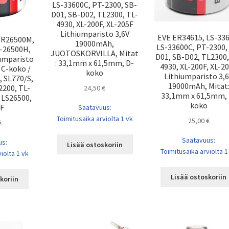
LS-33600C, PT-2300, SB-
D01, SB-D02, TL2300, TL-
4930, XL-200F, XL-205F
Lithiumparisto 3,6V
EVE ER34615, LS-336
ER26500M,
19000mAh,
LS-33600C, PT-2300,
-26500H,
JUOTOSKORVILLA, Mitat
D01, SB-D02, TL2300,
iumparisto
: 33,1mm x 61,5mm, D-
4930, XL-200F, XL-2
 C-koko /
koko
Lithiumparisto 3,
, SL770/S,
19000mAh, Mitat
2200, TL-
24,50
€
33,1mm x 61,5mm, 
 LS26500,
koko
5F
Saatavuus:
Toimitusaika arviolta 1 vk
25,00
€
€
Saatavuus:
us:
Lisää ostoskoriin
Toimitusaika arviolta 1
iolta 1 vk
Lisää ostoskoriin
koriin