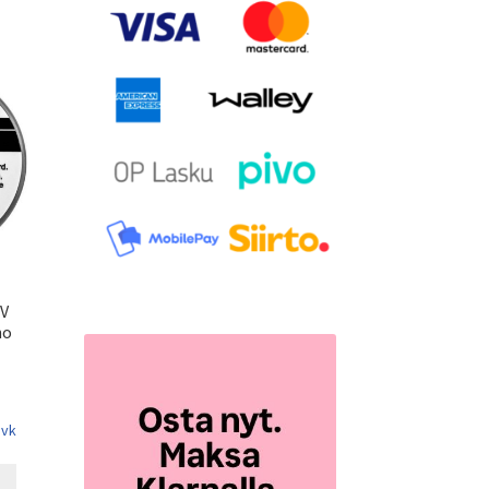
6V
no
 vk