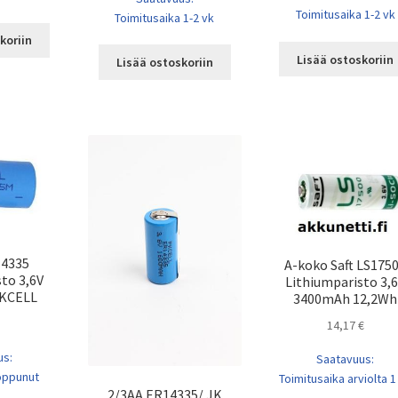
Toimitusaika 1-2 vk
Toimitusaika 1-2 vk
koriin
Lisää ostoskoriin
Lisää ostoskoriin
14335
A-koko Saft LS175
to 3,6V
Lithiumparisto 3,
KCELL
3400mAh 12,2Wh
14,17
€
us:
Saatavuus:
loppunut
Toimitusaika arviolta 1
2/3AA ER14335/ JK