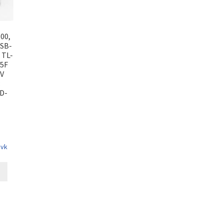
00,
 SB-
 TL-
05F
6V
:
D-
 vk