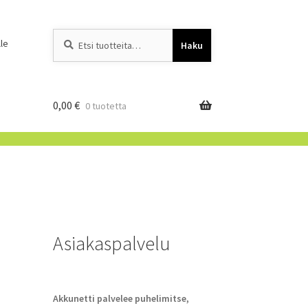
Etsi:
When autocomplete resu
le
Haku
0,00
€
0 tuotetta
Asiakaspalvelu
Akkunetti palvelee puhelimitse,