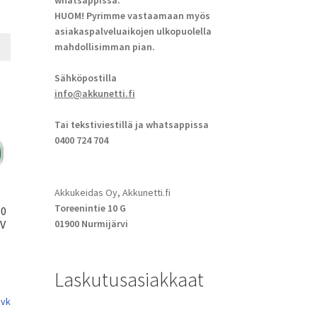
whatsappissa.
HUOM! Pyrimme vastaamaan myös
asiakaspalveluaikojen ulkopuolella
mahdollisimman pian.
Sähköpostilla
info@akkunetti.fi
Tai tekstiviestillä ja whatsappissa
0400 724 704
Akkukeidas Oy, Akkunetti.fi
Toreenintie 10 G
00
6V
01900 Nurmijärvi
Laskutusasiakkaat
 vk