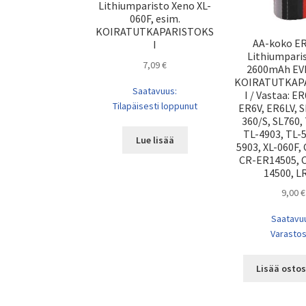
Lithiumparisto Xeno XL-
060F, esim.
KOIRATUTKAPARISTOKS
AA-koko E
I
Lithiumparis
7,09
€
2600mAh EVE
KOIRATUTKAP
Saatavuus:
I / Vastaa: E
Tilapäisesti loppunut
ER6V, ER6LV, S
360/S, SL760,
TL-4903, TL-5
Lue lisää
5903, XL-060F,
CR-ER14505, 
14500, L
9,00
€
Saatavu
Varasto
Lisää ostos