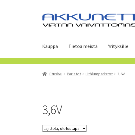
Siirry
Siirry
navigointiin
sisältöön
Kauppa
Tietoa meistä
Yrityksille
Etusivu
Paristot
Lithiumparistot
3,6V
3,6V