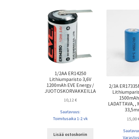
1/2AA ER14250
Lithiumparisto 3,6V
1200mAh EVE Energy /
2/3A ER17335
JUOTOSKORVAKKEILLA
Lithiumparis
1500mAh 
10,12
€
LADATTAVA, , M
33,5
Saatavuus:
Toimitusaika 1-2 vk
15,00
Saatavu
Lisää ostoskoriin
Varasto