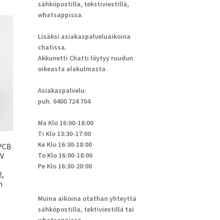
sähköpostilla, tekstiviestillä,
whatsappissa
.
Lisäksi asiakaspalveluaikoina
chatissa.
Akkunetti Chatti löytyy ruudun
oikeasta alakulmasta.
Asiakaspalvelu
:
puh. 0400 724 704
Ma Klo 16:00-18:00
Ti Klo 13:30-17:00
Ke Klo 16:30-18:00
PCB
To Klo 16:00-18:00
6V
Pe Klo 16:30-20:00
2,
m
Muina aikoina otathan yhteyttä
sähköpostilla, tektiviestillä tai