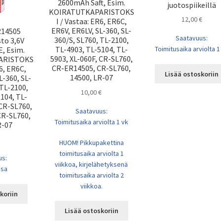
2600mAh Saft, Esim.
juotospiikeillä
KOIRATUTKAPARISTOKS
12,00
€
I / Vastaa: ER6, ER6C,
ER6V, ER6LV, SL-360, SL-
R14505
Saatavuus:
360/S, SL760, TL-2100,
to 3,6V
TL-4903, TL-5104, TL-
Toimitusaika arviolta 1
, Esim.
5903, XL-060F, CR-SL760,
ARISTOKS
CR-ER14505, CR-SL760,
R6, ER6C,
Lisää ostoskoriin
14500, LR-07
L-360, SL-
 TL-2100,
10,00
€
104, TL-
 CR-SL760,
Saatavuus:
CR-SL760,
Toimitusaika arviolta 1 vk
R-07
HUOM! Pikkupakettina
toimitusaika arviolta 1
us:
viikkoa, kirjelähetyksenä
ssa
toimitusaika arviolta 2
viikkoa.
koriin
Lisää ostoskoriin