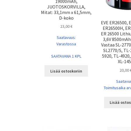
19000mAh,
JUOTOSKORVILLA,
Mitat: 33,1mm x 61,5mm,
D-koko
EVE ER26500, 
23,00
€
ER26500H, ER
ER 26500 Lith
Saatavuus:
3,6V 8500mAh
Varastossa
Vastaa SL-2770
SL2770/S, TL-
5920, TL-4920,
SAATAVANA 1 KPL
XL-14
20,00
Lisää ostoskoriin
Saatavu
Toimitusaika arv
Lisää ostos