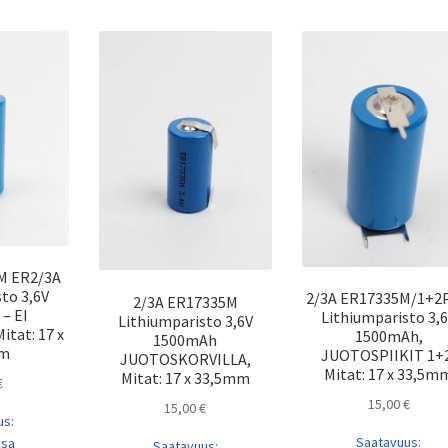
M ER2/3A
to 3,6V
2/3A ER17335M/1+2
2/3A ER17335M
– EI
Lithiumparisto 3,
Lithiumparisto 3,6V
itat: 17 x
1500mAh,
1500mAh
mm
JUOTOSPIIKIT 1+
JUOTOSKORVILLA,
Mitat: 17 x 33,5m
Mitat: 17 x 33,5mm
€
15,00
€
15,00
€
us:
Saatavuus:
ssa
Saatavuus: