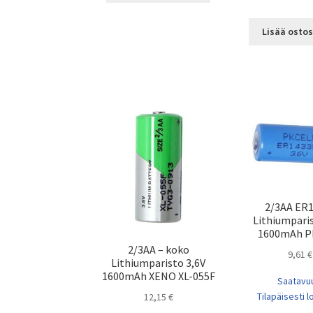
Lisää ostos
2/3AA ER
Lithiumparis
1600mAh P
2/3AA – koko
9,61
€
Lithiumparisto 3,6V
1600mAh XENO XL-055F
Saatavu
Tilapäisesti 
12,15
€