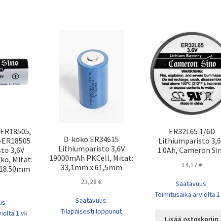
 ER18505,
ER32L65 1/6D
D-koko ER34615
-ER18505
Lithiumparisto 3,
Lithiumparisto 3,6V
to 3,6V
1.0Ah, Cameron Si
19000mAh PKCell, Mitat:
ko, Mitat:
14,17
€
33,1mm x 61,5mm
x 18.50mm
23,28
€
Saatavuus:
Toimitusaika arviolta 1
Saatavuus:
us:
Tilapäisesti loppunut
iolta 1 vk
Lisää ostoskoriin