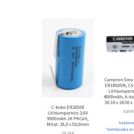
Cameron Sino
ER18505M, CS
Lithiumparis
4000mAh, A-ko
50.10 x 18.50 
C-koko ER26500
9,80
€
Lithiumparisto 3,6V
9000mAh JK PKCell,
Saatavu
Mitat: 26,0 x 50,0mm
Toimitusaika arv
20,24
€