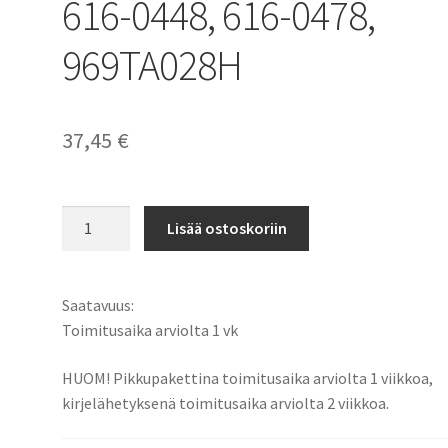
616-0448, 616-0478,
969TA028H
37,45
€
Apple
Lisää ostoskoriin
iPAD
Tablet
akku
Saatavuus:
Li-
Toimitusaika arviolta 1 vk
Pol
3,7V
HUOM! Pikkupakettina toimitusaika arviolta 1 viikkoa,
5400mAh
kirjelähetyksenä toimitusaika arviolta 2 viikkoa.
20Wh
/