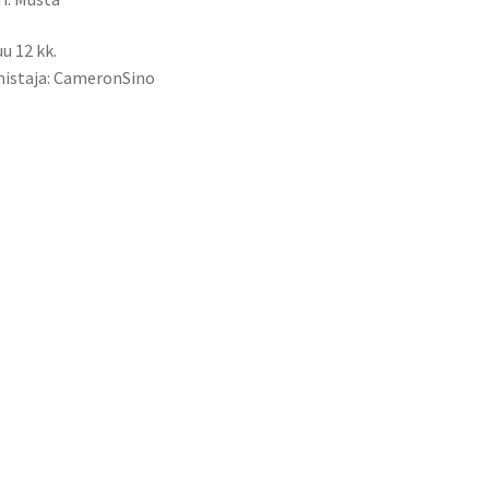
u 12 kk.
istaja: CameronSino