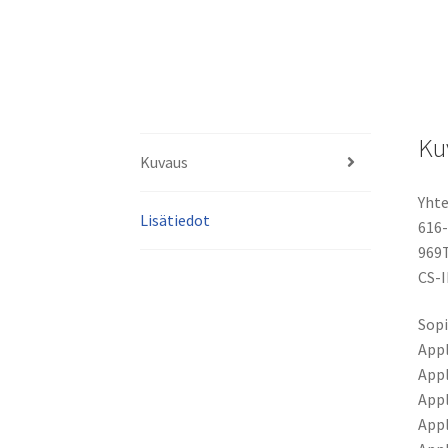
Ku
Kuvaus
Yhte
Lisätiedot
616-
969
CS-
Sopi
Appl
Appl
Appl
Appl