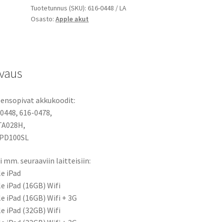
Tuotetunnus (SKU):
616-0448 / LA
616-
Osasto:
Apple akut
0448,
616-
0478,
969TA028H
vaus
määrä
ensopivat akkukoodit:
0448, 616-0478,
TA028H,
IPD100SL
i mm. seuraaviin laitteisiin:
e iPad
e iPad (16GB) Wifi
e iPad (16GB) Wifi + 3G
e iPad (32GB) Wifi