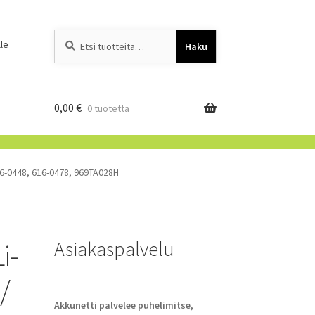
Etsi:
When autocomplete resu
le
Haku
0,00
€
0 tuotetta
16-0448, 616-0478, 969TA028H
Asiakaspalvelu
i-
/
Akkunetti palvelee puhelimitse,