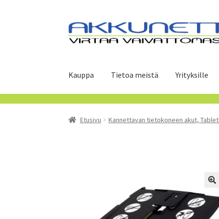
Siirry
Siirry
navigointiin
sisältöön
Kauppa
Tietoa meistä
Yrityksille
Etusivu
Kannettavan tietokoneen akut, Tablet