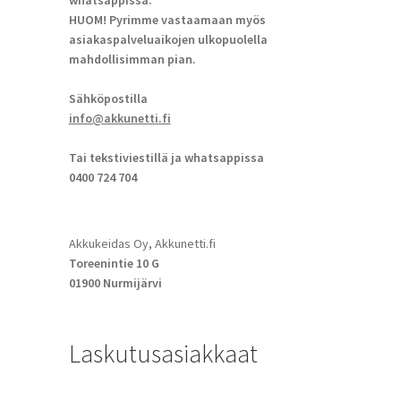
whatsappissa.
HUOM! Pyrimme vastaamaan myös
asiakaspalveluaikojen ulkopuolella
mahdollisimman pian.
Sähköpostilla
info@akkunetti.fi
Tai tekstiviestillä ja whatsappissa
0400 724 704
Akkukeidas Oy, Akkunetti.fi
Toreenintie 10 G
01900 Nurmijärvi
Laskutusasiakkaat