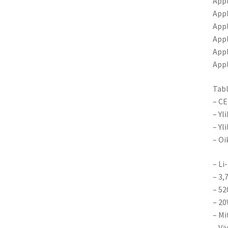
Appl
Appl
Appl
Appl
Appl
Appl
Tabl
– CE
– Yl
– Yl
– Oi
– Li
– 3,
– 5
– 2
– M
– Vä