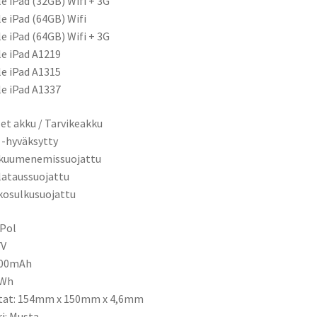
e iPad (32GB) Wifi + 3G
e iPad (64GB) Wifi
e iPad (64GB) Wifi + 3G
e iPad A1219
e iPad A1315
e iPad A1337
et akku / Tarvikeakku
 -hyväksytty
ikuumenemissuojattu
ilataussuojattu
kosulkusuojattu
-Pol
7V
200mAh
0Wh
itat: 154mm x 150mm x 4,6mm
ri: Musta