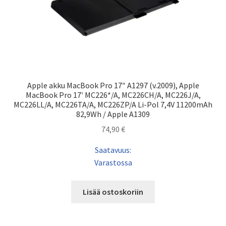
Apple akku MacBook Pro 17″ A1297 (v.2009), Apple
MacBook Pro 17′ MC226*/A, MC226CH/A, MC226J/A,
MC226LL/A, MC226TA/A, MC226ZP/A Li-Pol 7,4V 11200mAh
82,9Wh / Apple A1309
74,90
€
Saatavuus:
Varastossa
Lisää ostoskoriin