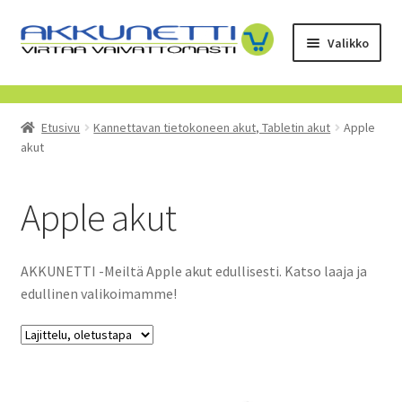
Siirry
Siirry
Valikko
navigointiin
sisältöön
Kauppa
Etusivu
Kannettavan tietokoneen akut, Tabletin akut
Apple
Tietoa meistä
akut
Yrityksille
Apple akut
Toimitusehdot
AKKUNETTI -Meiltä Apple akut edullisesti. Katso laaja ja
POISTUVAT TUOTTEET
edullinen valikoimamme!