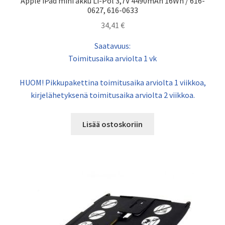
Apple iPad mini akku Li-Pol 3,7V 4490mAh 16Wh / 616-
0627, 616-0633
34,41
€
Saatavuus:
Toimitusaika arviolta 1 vk
HUOM! Pikkupakettina toimitusaika arviolta 1 viikkoa,
kirjelähetyksenä toimitusaika arviolta 2 viikkoa.
Lisää ostoskoriin