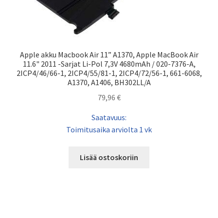
Apple akku Macbook Air 11” A1370, Apple MacBook Air
11.6" 2011 -Sarjat Li-Pol 7,3V 4680mAh / 020-7376-A,
2ICP4/46/66-1, 2ICP4/55/81-1, 2ICP4/72/56-1, 661-6068,
A1370, A1406, BH302LL/A
79,96
€
Saatavuus:
Toimitusaika arviolta 1 vk
Lisää ostoskoriin