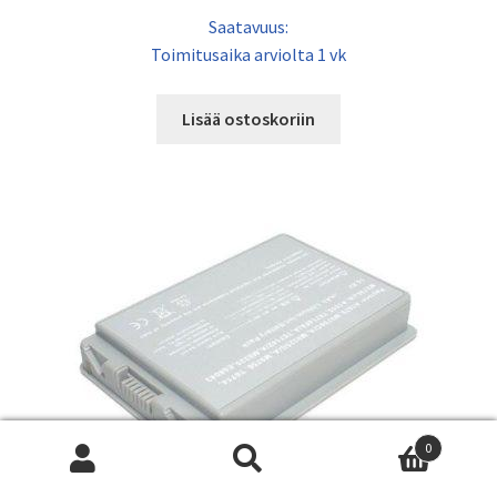
Saatavuus:
Toimitusaika arviolta 1 vk
Lisää ostoskoriin
0
Etsi:
Wh
Haku