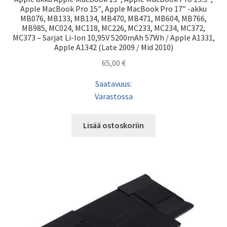
Apple MacBook Pro 15″, Apple MacBook Pro 17″ -akku
MB076, MB133, MB134, MB470, MB471, MB604, MB766,
MB985, MC024, MC118, MC226, MC233, MC234, MC372,
MC373 – Sarjat Li-Ion 10,95V 5200mAh 57Wh / Apple A1331,
Apple A1342 (Late 2009 / Mid 2010)
65,00
€
Saatavuus:
Varastossa
Lisää ostoskoriin