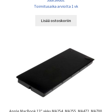
Toimitusaika arviolta 1 vk
Lisää ostoskoriin
Apple MacBook 13" akku MA254, MA255, MA472, MA700,