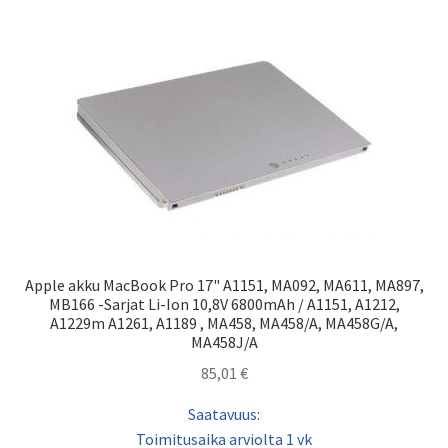
Apple akku MacBook Pro 17" A1151, MA092, MA611, MA897,
MB166 -Sarjat Li-Ion 10,8V 6800mAh / A1151, A1212,
A1229m A1261, A1189 , MA458, MA458/A, MA458G/A,
MA458J/A
85,01
€
Saatavuus:
Toimitusaika arviolta 1 vk