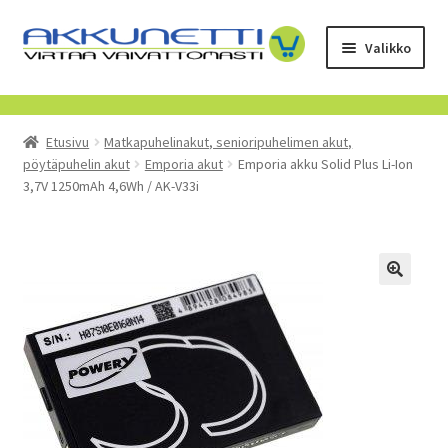
Siirry
Siirry
Valikko
navigointiin
sisältöön
Kauppa
Etusivu
Matkapuhelinakut, senioripuhelimen akut,
Tietoa meistä
pöytäpuhelin akut
Emporia akut
Emporia akku Solid Plus Li-Ion
3,7V 1250mAh 4,6Wh / AK-V33i
Yrityksille
Toimitusehdot
POISTUVAT TUOTTEET