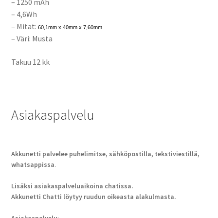
– 1250 mAh
– 4,6Wh
– Mitat:
60,1mm x 40mm x 7,60mm
– Väri: Musta
Takuu 12 kk
Asiakaspalvelu
Akkunetti palvelee puhelimitse, sähköpostilla, tekstiviestillä,
whatsappissa
.
Lisäksi asiakaspalveluaikoina chatissa.
Akkunetti Chatti löytyy ruudun oikeasta alakulmasta.