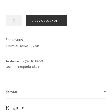
Emporia
Lisää ostoskoriin
akku
Solid
Plus
Saatavuus:
Li-
Toimitusaika 1-2 vk
Ion
3,7V
1250mAh
Tuotetunnus (SKU):
AK-V33i
Osasto:
Emporia akut
4,6Wh
/
AK-
V33i
Kuvaus
määrä
Kuvaus