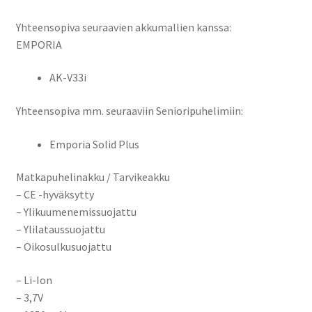
Yhteensopiva seuraavien akkumallien kanssa:
EMPORIA
AK-V33i
Yhteensopiva mm. seuraaviin Senioripuhelimiin:
Emporia Solid Plus
Matkapuhelinakku / Tarvikeakku
– CE -hyväksytty
– Ylikuumenemissuojattu
– Ylilataussuojattu
– Oikosulkusuojattu
– Li-Ion
– 3,7V