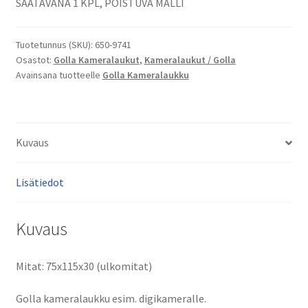
SAATAVANA 1 KPL, POISTUVA MALLI
digikameralaukku
määrä
Tuotetunnus (SKU):
650-9741
Osastot:
Golla Kameralaukut
,
Kameralaukut / Golla
Avainsana tuotteelle
Golla Kameralaukku
Kuvaus
Lisätiedot
Kuvaus
Mitat: 75x115x30 (ulkomitat)
Golla kameralaukku esim. digikameralle.