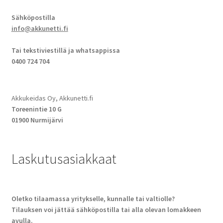
Sähköpostilla
info@akkunetti.fi
Tai tekstiviestillä ja whatsappissa
0400 724 704
Akkukeidas Oy, Akkunetti.fi
Toreenintie 10 G
01900 Nurmijärvi
Laskutusasiakkaat
Oletko tilaamassa yritykselle, kunnalle tai valtiolle?
Tilauksen voi jättää sähköpostilla tai alla olevan lomakkeen
avulla.