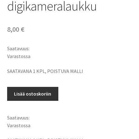
digikameralaukku
8,00
€
Saatavuus:
Varastossa
SAATAVANA 1 KPL, POISTUVA MALLI
Golla
Lisää ostoskoriin
Kameralaukku
75
x
Saatavuus:
115
Varastossa
x
30mm,