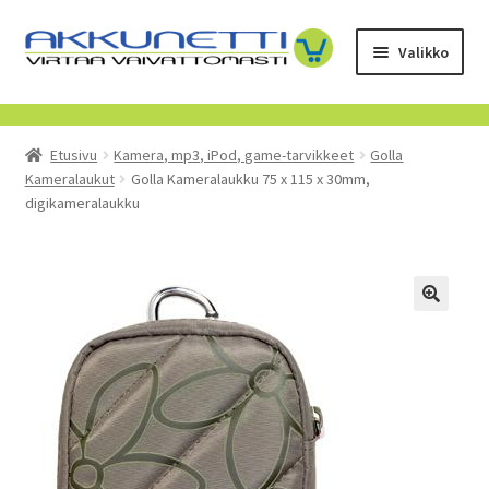
Siirry
Siirry
Valikko
navigointiin
sisältöön
Kauppa
Etusivu
Kamera, mp3, iPod, game-tarvikkeet
Golla
Tietoa meistä
Kameralaukut
Golla Kameralaukku 75 x 115 x 30mm,
digikameralaukku
Yrityksille
Toimitusehdot
POISTUVAT TUOTTEET