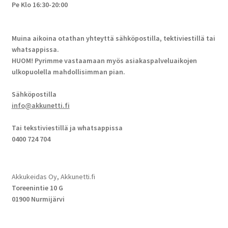
Pe Klo 16:30-20:00
Muina aikoina otathan yhteyttä sähköpostilla, tektiviestillä tai
whatsappissa.
HUOM! Pyrimme vastaamaan myös asiakaspalveluaikojen
ulkopuolella mahdollisimman pian.
Sähköpostilla
info@akkunetti.fi
Tai tekstiviestillä ja whatsappissa
0400 724 704
Akkukeidas Oy, Akkunetti.fi
Toreenintie 10 G
01900 Nurmijärvi