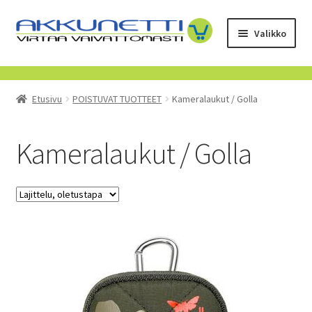
Siirry
Siirry
Valikko
navigointiin
sisältöön
Kauppa
Etusivu
POISTUVAT TUOTTEET
Kameralaukut / Golla
Tietoa meistä
Yrityksille
Kameralaukut / Golla
Toimitusehdot
POISTUVAT TUOTTEET