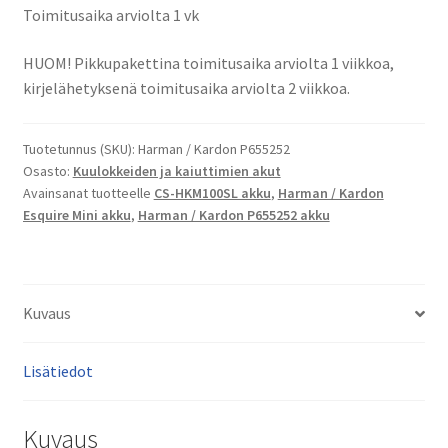
Esquire
Toimitusaika arviolta 1 vk
Mini
bluetooth-
HUOM! Pikkupakettina toimitusaika arviolta 1 viikkoa,
kaiutin
kirjelähetyksenä toimitusaika arviolta 2 viikkoa.
akku
Li-
Tuotetunnus (SKU):
Harman / Kardon P655252
Ion
Osasto:
Kuulokkeiden ja kaiuttimien akut
3,7V
Avainsanat tuotteelle
CS-HKM100SL akku
,
Harman / Kardon
2100mAh
Esquire Mini akku
,
Harman / Kardon P655252 akku
7,8Wh
/
Harman
/
Kuvaus
Kardon
P655252,
Lisätiedot
CS-
HKM100SL
määrä
Kuvaus