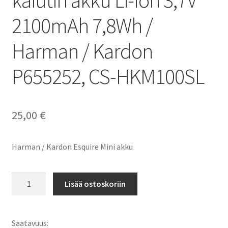
kaiutin akku Li-Ion 3,7V
2100mAh 7,8Wh /
Harman / Kardon
P655252, CS-HKM100SL
25,00
€
Harman / Kardon Esquire Mini akku
Harman
Lisää ostoskoriin
/
Kardon
akku
Saatavuus: