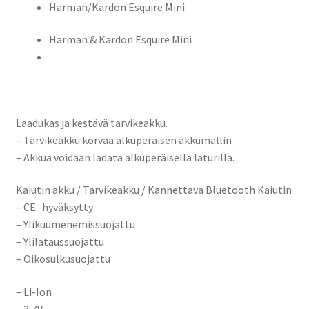
Harman/Kardon Esquire Mini
Harman & Kardon Esquire Mini
Laadukas ja kestävä tarvikeakku.
– Tarvikeakku korvaa alkuperäisen akkumallin
– Akkua voidaan ladata alkuperäisellä laturilla.
Kaiutin akku / Tarvikeakku / Kannettava Bluetooth Kaiutin
– CE -hyväksytty
– Ylikuumenemissuojattu
– Ylilataussuojattu
– Oikosulkusuojattu
– Li-Ion
– 3,7V