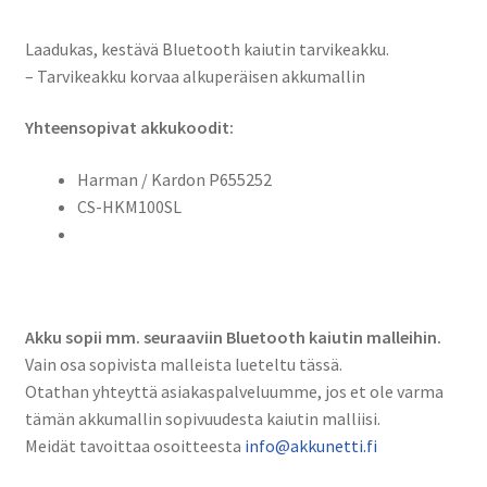
Laadukas, kestävä Bluetooth kaiutin tarvikeakku.
– Tarvikeakku korvaa alkuperäisen akkumallin
Yhteensopivat akkukoodit:
Harman / Kardon P655252
CS-HKM100SL
Akku sopii mm. seuraaviin Bluetooth kaiutin malleihin.
Vain osa sopivista malleista lueteltu tässä.
Otathan yhteyttä asiakaspalveluumme, jos et ole varma
tämän akkumallin sopivuudesta kaiutin malliisi.
Meidät tavoittaa osoitteesta
info@akkunetti.fi