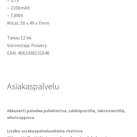
– 2100mAh
– 7,8Wh
Mitat: 50 x 49 x 7mm
Takuu 12 kk.
Valmistaja: Powery
EAN: 4062438131646
Asiakaspalvelu
Akkunetti palvelee puhelimitse, sähköpostilla, tekstiviestillä,
whatsappissa
.
Lisäksi asiakaspalveluaikoina chatissa.