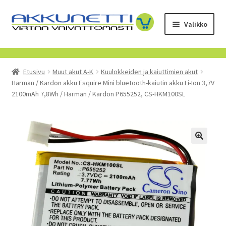
Siirry
Siirry
Valikko
navigointiin
sisältöön
Kauppa
Etusivu
Muut akut A-K
Kuulokkeiden ja kaiuttimien akut
Tietoa meistä
Harman / Kardon akku Esquire Mini bluetooth-kaiutin akku Li-Ion 3,7V
2100mAh 7,8Wh / Harman / Kardon P655252, CS-HKM100SL
Yrityksille
Toimitusehdot
POISTUVAT TUOTTEET