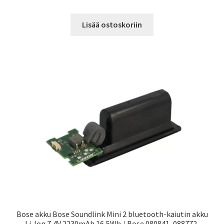
Lisää ostoskoriin
Bose akku Bose Soundlink Mini 2 bluetooth-kaiutin akku
Li-Ion 7,4V 2230mAh 16,5Wh / Bose 080841, 088772,