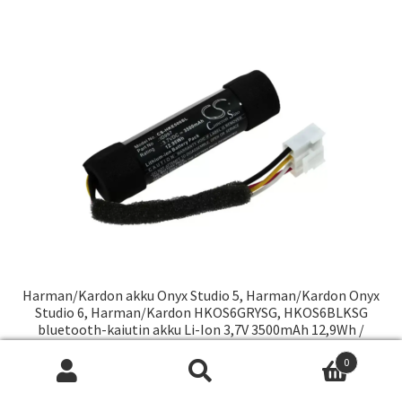
Harman/Kardon akku Onyx Studio 5, Harman/Kardon Onyx
Studio 6, Harman/Kardon HKOS6GRYSG, HKOS6BLKSG
bluetooth-kaiutin akku Li-Ion 3,7V 3500mAh 12,9Wh /
Harman/Kardon IAA007NA, Harman/Kardon ID997, CS-
HKE500SL
0
Etsi:
Wh
29,00
€
Haku