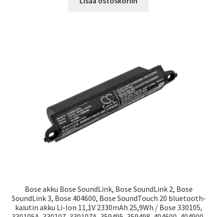
Lisää ostoskoriin
Bose akku Bose SoundLink, Bose SoundLink 2, Bose
SoundLink 3, Bose 404600, Bose SoundTouch 20 bluetooth-
kaiutin akku Li-Ion 11,1V 2330mAh 25,9Wh / Bose 330105,
330105A, 330107, 330107A, 359495, 359498, 404600, 404900,