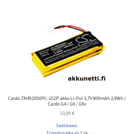
Cardo ZN452050PC-1S2P akku Li-Pol 3,7V 800mAh 2,9Wh /
Cardo G4 / G9 / G9x
23,00
€
Saatavuus:
Toimitusaika yli 2 vk