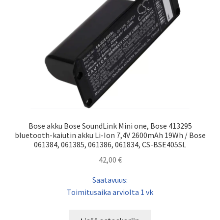
Bose akku Bose SoundLink Mini one, Bose 413295
bluetooth-kaiutin akku Li-Ion 7,4V 2600mAh 19Wh / Bose
061384, 061385, 061386, 061834, CS-BSE405SL
42,00
€
Saatavuus:
Toimitusaika arviolta 1 vk