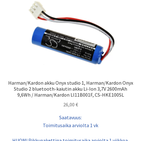
Harman/Kardon akku Onyx studio 1, Harman/Kardon Onyx
Studio 2 bluetooth-kaiutin akku Li-Ion 3,7V 2600mAh
9,6Wh / Harman/Kardon LI11B001F, CS-HKE100SL
26,00
€
Saatavuus:
Toimitusaika arviolta 1 vk
HUOM! Pikkupakettina toimitusaika arviolta 1 viikkoa,