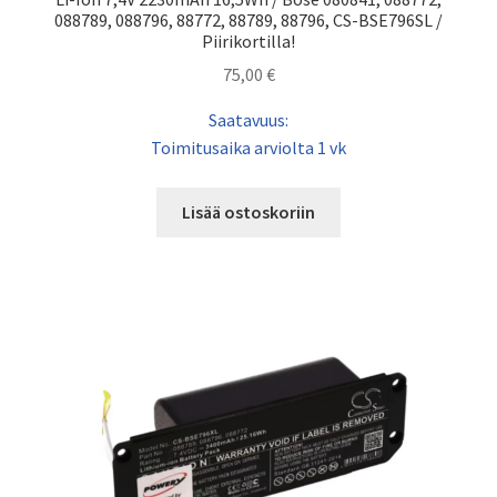
088789, 088796, 88772, 88789, 88796, CS-BSE796SL /
Piirikortilla!
75,00
€
Saatavuus:
Toimitusaika arviolta 1 vk
Lisää ostoskoriin