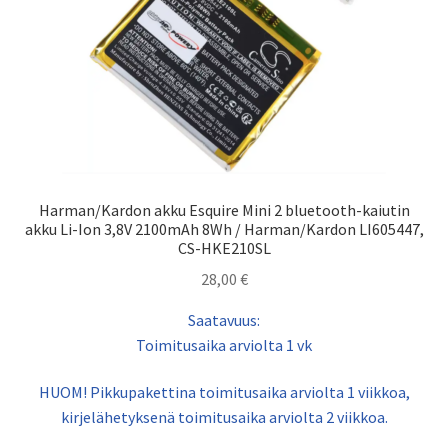
Harman/Kardon akku Esquire Mini 2 bluetooth-kaiutin
akku Li-Ion 3,8V 2100mAh 8Wh / Harman/Kardon LI605447,
CS-HKE210SL
28,00
€
Saatavuus:
Toimitusaika arviolta 1 vk
HUOM! Pikkupakettina toimitusaika arviolta 1 viikkoa,
kirjelähetyksenä toimitusaika arviolta 2 viikkoa.