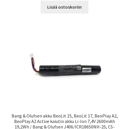
Lisää ostoskoriin
Bang & Olufsen akku BeoLit 15, BeoLit 17, BeoPlay A2,
BeoPlay A2 Active kaiutin akku Li-Ion 7,4V 2600mAh
19,2Wh / Bang & Olufsen J406/ICR18650NH-2S, CS-