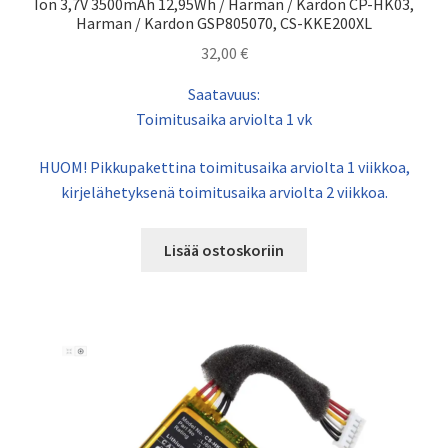
Ion 3,7V 3500mAh 12,95Wh / Harman / Kardon CP-HK03,
Harman / Kardon GSP805070, CS-KKE200XL
32,00
€
Saatavuus:
Toimitusaika arviolta 1 vk
HUOM! Pikkupakettina toimitusaika arviolta 1 viikkoa,
kirjelähetyksenä toimitusaika arviolta 2 viikkoa.
Lisää ostoskoriin