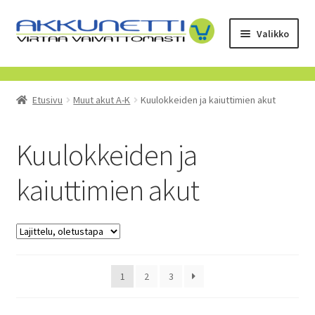
Siirry
Siirry
Valikko
navigointiin
sisältöön
Kauppa
Etusivu
Muut akut A-K
Kuulokkeiden ja kaiuttimien akut
Tietoa meistä
Yrityksille
Kuulokkeiden ja
kaiuttimien akut
Toimitusehdot
POISTUVAT TUOTTEET
1
2
3