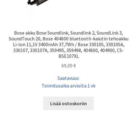
Bose akku Bose Soundlink, Soundlink 2, SoundLink 3,
SoundTouch 20, Bose 404600 bluetooth-kaiutin tehoakku
Li-Ion 11,1V 3400mAh 37,7Wh / Bose 330105, 330105A,
330107, 330107A, 359495, 359498, 404600, 404900, CS-
BSE107XL
69,00
€
Saatavuus:
Toimitusaika arviolta 1 vk
Lisää ostoskoriin