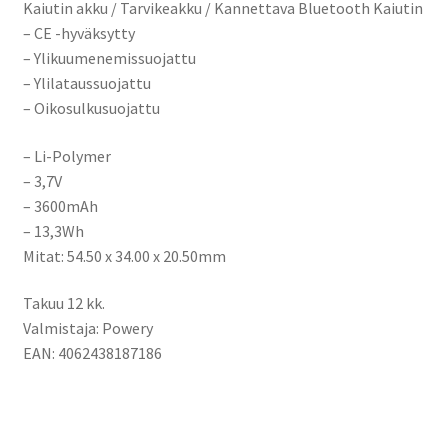
Kaiutin akku / Tarvikeakku / Kannettava Bluetooth Kaiutin
– CE -hyväksytty
– Ylikuumenemissuojattu
– Ylilataussuojattu
– Oikosulkusuojattu
– Li-Polymer
– 3,7V
– 3600mAh
– 13,3Wh
Mitat:
54.50 x 34.00 x 20.50mm
Takuu 12 kk.
Valmistaja: Powery
EAN: 4062438187186