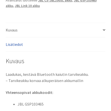
Avainsanat tuotteelle
JBL CS-JBL100SL akku
,
JBL GSP103465
3,7V
akku
,
JBL Link 10 akku
3600mAh
13,3Wh
/
JBL
Kuvaus
GSP103465,
CS-
Lisätiedot
JBL100SL
määrä
Kuvaus
Laadukas, kestävä Bluetooth kaiutin tarvikeakku.
– Tarvikeakku korvaa alkuperäisen akkumallin
Yhteensopivat akkukoodit:
JBL GSP103465