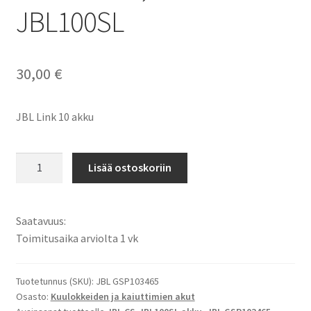
JBL100SL
30,00
€
JBL Link 10 akku
JBL
Lisää ostoskoriin
akku
JBL
Link
Saatavuus:
10
Toimitusaika arviolta 1 vk
kaiutin
akku
Li-
Tuotetunnus (SKU):
JBL GSP103465
Osasto:
Kuulokkeiden ja kaiuttimien akut
Pol