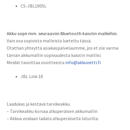
CS-JBL100SL
Akku sopii mm. seuraaviin Bluetooth kaiutin malleihin.
Vain osa sopivista malleista lueteltu tässä.
Otathan yhteyttä asiakaspalveluumme, jos et ole varma
tämän akkumallin sopivuudesta kaiutin malliisi.
Meidät tavoittaa osoitteesta
info@akkunetti.fi
JBL Link 10
Laadukas ja kestävä tarvikeakku.
– Tarvikeakku korvaa alkuperäisen akkumallin
– Akkua voidaan ladata alkuperäisellä laturilla.