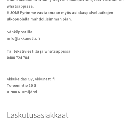
whatsappissa.
HUOM! Pyrimme vastaamaan myös asiakaspalveluaikojen
ulkopuolella mahdollisimman pian.
Sähköpostilla
info@akkunetti.fi
Tai tekstiviestillä ja whatsappissa
0400 724 704
Akkukeidas Oy, Akkunetti.fi
Toreenintie 10 G
01900 Nurmijärvi
Laskutusasiakkaat