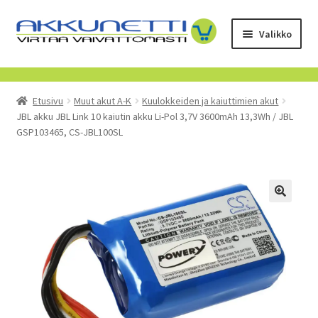
Siirry
Siirry
Valikko
navigointiin
sisältöön
Kauppa
Etusivu
Muut akut A-K
Kuulokkeiden ja kaiuttimien akut
Tietoa meistä
JBL akku JBL Link 10 kaiutin akku Li-Pol 3,7V 3600mAh 13,3Wh / JBL
GSP103465, CS-JBL100SL
Yrityksille
Toimitusehdot
POISTUVAT TUOTTEET