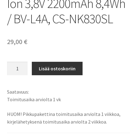
Ion 3,8V 2200mAh 8,4Wh
/ BV-L4A, CS-NK830SL
29,00
€
Microsoft
Lisää ostoskoriin
akku
Lumia
540,
Saatavuus:
540
Toimitusaika arviolta 1 vk
Dual
SIM,
HUOM! Pikkupakettina toimitusaika arviolta 1 viikkoa,
Lumia
kirjelähetyksenä toimitusaika arviolta 2 viikkoa.
830,
RM-