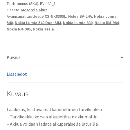
Tuotetunnus (SKU):
BV-L4A_1
984,
Osasto:
Motorola akut
RM-
Avainsanat tuotteelle
CS-NK830SL
,
Nokia BV-L4A
,
Nokia Lumia
985
540
,
Nokia Lumia 540 Dual SIM
,
Nokia Lumia 830
,
Nokia RM-984
,
Li-
Nokia RM-985
,
Nokia Tesla
Ion
3,8V
2200mAh
8,4Wh
Kuvaus
/
BV-
Lisätiedot
L4A,
CS-
NK830SL
Kuvaus
määrä
Laadukas, kestävä matkapuhelimen tarvikeakku.
– Tarvikeakku korvaa alkuperäisen akkumallin
– Akkua voidaan ladata alkuperäisellä laturilla.