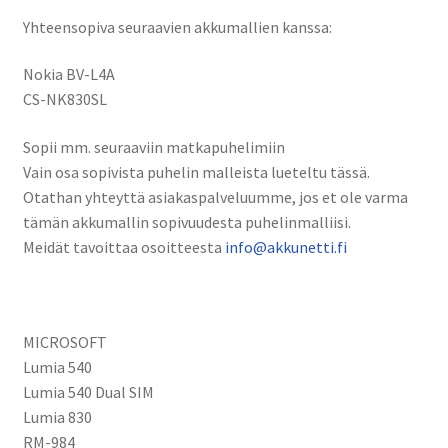
Yhteensopiva seuraavien akkumallien kanssa:
Nokia BV-L4A
CS-NK830SL
Sopii mm. seuraaviin matkapuhelimiin
Vain osa sopivista puhelin malleista lueteltu tässä.
Otathan yhteyttä asiakaspalveluumme, jos et ole varma
tämän akkumallin sopivuudesta puhelinmalliisi.
Meidät tavoittaa osoitteesta
info@akkunetti.fi
MICROSOFT
Lumia 540
Lumia 540 Dual SIM
Lumia 830
RM-984