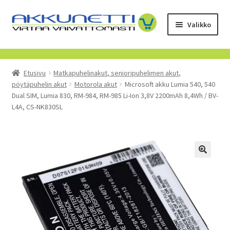
Siirry
Siirry
Valikko
navigointiin
sisältöön
Kauppa
Etusivu
Matkapuhelinakut, senioripuhelimen akut,
Tietoa meistä
pöytäpuhelin akut
Motorola akut
Microsoft akku Lumia 540, 540
Dual SIM, Lumia 830, RM-984, RM-985 Li-Ion 3,8V 2200mAh 8,4Wh / BV-
Yrityksille
L4A, CS-NK830SL
Toimitusehdot
POISTUVAT TUOTTEET