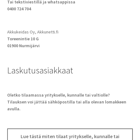
Tai tekstiviestillä ja whatsappissa
0400 724 704
Akkukeidas Oy, Akkunetti.fi
Toreenintie 10 G
01900 Nurmijärvi
Laskutusasiakkaat
Oletko tilaamassa yritykselle, kunnalle tai valtiolle?
Tilauksen voi jättää sähköpostilla tai alla olevan lomakkeen
avulla.
Lue tästä miten tilaat yritykselle, kunnalle tai