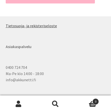
Tietosuoja- ja rekisteriseloste
Asiakaspalvelu
0400 724 704
Ma-Pe klo 14:00 - 18:00
info@akkunetti.fi
0
Etsi:
Wh
Haku