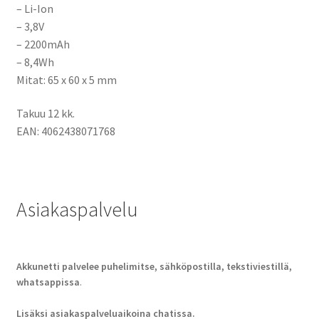
– Li-Ion
– 3,8V
– 2200mAh
– 8,4Wh
Mitat: 65 x 60 x 5 mm
Takuu 12 kk.
EAN: 4062438071768
Asiakaspalvelu
Akkunetti palvelee puhelimitse, sähköpostilla, tekstiviestillä,
whatsappissa
.
Lisäksi asiakaspalveluaikoina chatissa.