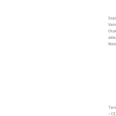
Sopi
Vain
Otat
akku
Meid
Tarv
– CE