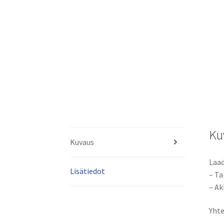
Ku
Kuvaus
Laad
Lisätiedot
– Ta
– Ak
Yhte