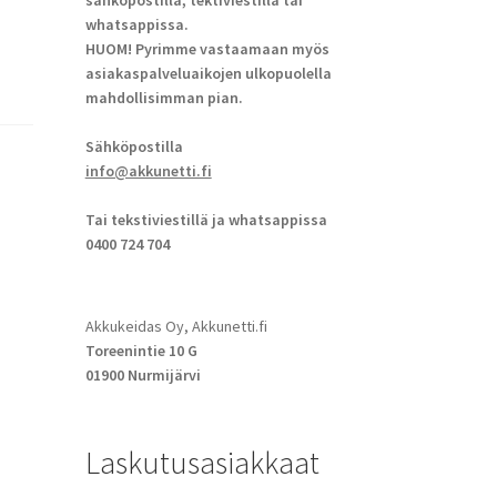
sähköpostilla, tektiviestillä tai
whatsappissa.
HUOM! Pyrimme vastaamaan myös
asiakaspalveluaikojen ulkopuolella
mahdollisimman pian.
Sähköpostilla
info@akkunetti.fi
Tai tekstiviestillä ja whatsappissa
0400 724 704
Akkukeidas Oy, Akkunetti.fi
Toreenintie 10 G
01900 Nurmijärvi
Laskutusasiakkaat