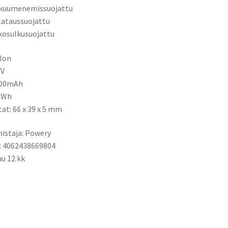
ikuumenemissuojattu
ilataussuojattu
kosulkusuojattu
-Ion
7V
300mAh
8Wh
tat: 66 x 39 x 5 mm
istaja: Powery
: 4062438669804
u 12 kk