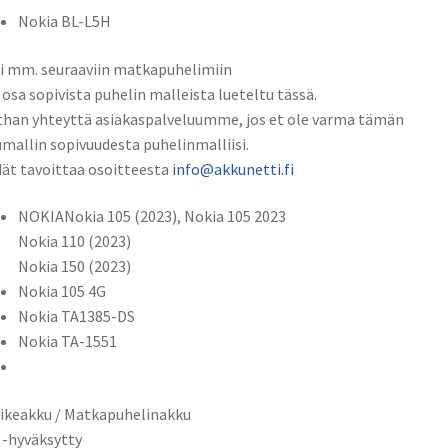
/
Nokia BL-L5H
BL-
L5H
i mm. seuraaviin matkapuhelimiin
määrä
 osa sopivista puhelin malleista lueteltu tässä.
han yhteyttä asiakaspalveluumme, jos et ole varma tämän
mallin sopivuudesta puhelinmalliisi.
ät tavoittaa osoitteesta
info@akkunetti.fi
NOKIANokia 105 (2023), Nokia 105 2023
Nokia 110 (2023)
Nokia 150 (2023)
Nokia 105 4G
Nokia TA1385-DS
Nokia TA-1551
ikeakku / Matkapuhelinakku
 -hyväksytty