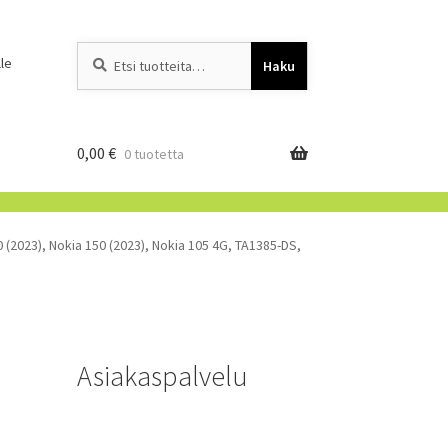
Etsi:
When autocomplete resu
le
Haku
0,00
€
0 tuotetta
0 (2023), Nokia 150 (2023), Nokia 105 4G, TA1385-DS,
Asiakaspalvelu