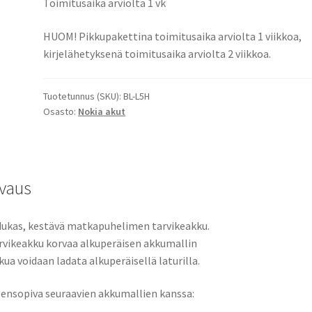
Toimitusaika arviolta 1 vk
Nokia
110
HUOM! Pikkupakettina toimitusaika arviolta 1 viikkoa,
(2023),
kirjelähetyksenä toimitusaika arviolta 2 viikkoa.
Nokia
150
Tuotetunnus (SKU):
BL-L5H
(2023),
Osasto:
Nokia akut
Nokia
105
4G,
TA1385-
vaus
DS,
TA-
1551
ukas, kestävä matkapuhelimen tarvikeakku.
Li-
rvikeakku korvaa alkuperäisen akkumallin
Ion
kua voidaan ladata alkuperäisellä laturilla.
3,7V
1300mAh
ensopiva seuraavien akkumallien kanssa:
4,8Wh