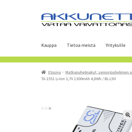
Siirry
Siirry
navigointiin
sisältöön
Kauppa
Tietoa meistä
Yrityksille
Etusivu
Matkapuhelinakut, senioripuhelimen a
TA-1551 Li-Ion 3,7V 1300mAh 4,8Wh / BL-L5H