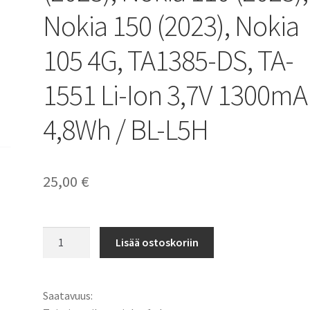
Nokia 150 (2023), Nokia
105 4G, TA1385-DS, TA-
1551 Li-Ion 3,7V 1300m
4,8Wh / BL-L5H
25,00
€
Nokia
Lisää ostoskoriin
akku
Nokia
105
Saatavuus:
(2023),