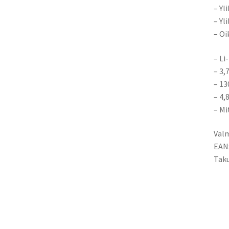
– Yl
– Yl
– Oi
– Li
– 3,
– 1
– 4,
– Mi
Valm
EAN
Taku