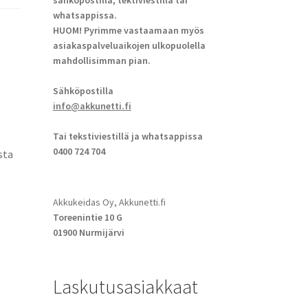
sähköpostilla, tektiviestillä tai
whatsappissa.
HUOM! Pyrimme vastaamaan myös
asiakaspalveluaikojen ulkopuolella
mahdollisimman pian.
Sähköpostilla
info@akkunetti.fi
Tai tekstiviestillä ja whatsappissa
0400 724 704
sta
Akkukeidas Oy, Akkunetti.fi
Toreenintie 10 G
01900 Nurmijärvi
Laskutusasiakkaat