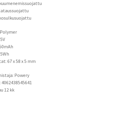
ikuumenemissuojattu
ilataussuojattu
kosulkusuojattu
-Polymer
85V
250mAh
2,5Wh
tat: 67 x 58 x 5 mm
istaja: Powery
: 4062438545641
u 12 kk