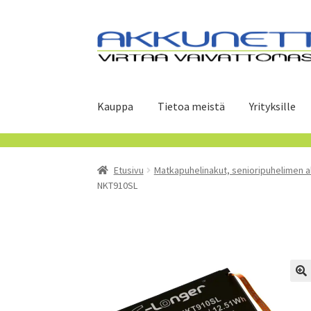
Siirry
Siirry
navigointiin
sisältöön
Kauppa
Tietoa meistä
Yrityksille
Etusivu
Matkapuhelinakut, senioripuhelimen a
NKT910SL