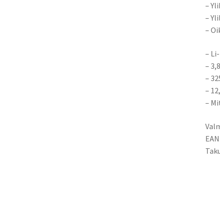
– Yl
– Yl
– Oi
– Li
– 3,
– 3
– 1
– Mi
Valm
EAN
Taku