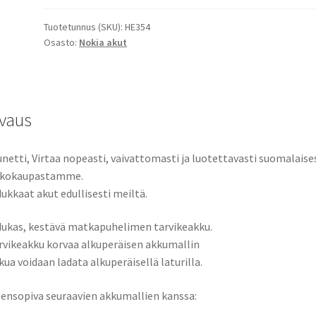
Pol
Tuotetunnus (SKU):
HE354
3,85V
Osasto:
Nokia akut
3250mAh
12,5Wh
/
HE354,
vaus
CS-
NKT910SL
määrä
netti, Virtaa nopeasti, vaivattomasti ja luotettavasti suomalaise
kkokaupastamme.
ukkaat akut edullisesti meiltä.
ukas, kestävä matkapuhelimen tarvikeakku.
rvikeakku korvaa alkuperäisen akkumallin
kua voidaan ladata alkuperäisellä laturilla.
ensopiva seuraavien akkumallien kanssa: