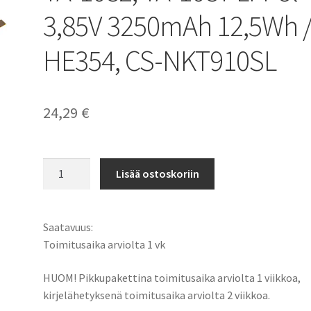
3,85V 3250mAh 12,5Wh 
HE354, CS-NKT910SL
24,29
€
Nokia
Lisää ostoskoriin
akku
9
PureView,
Saatavuus:
TA-
Toimitusaika arviolta 1 vk
1082,
TA-
HUOM! Pikkupakettina toimitusaika arviolta 1 viikkoa,
1087
kirjelähetyksenä toimitusaika arviolta 2 viikkoa.
Li-