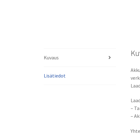
Ku
Kuvaus
Akku
Lisätiedot
ver
Laad
Laad
– Ta
– Ak
Yhte