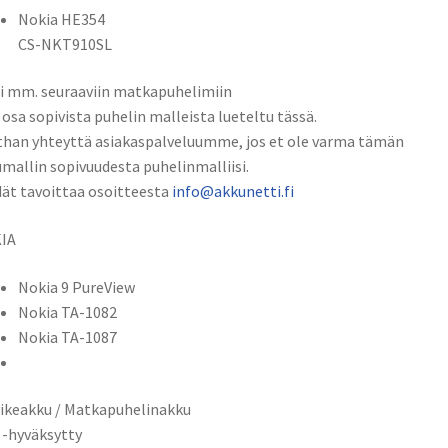
Nokia HE354
CS-NKT910SL
i mm. seuraaviin matkapuhelimiin
 osa sopivista puhelin malleista lueteltu tässä.
han yhteyttä asiakaspalveluumme, jos et ole varma tämän
mallin sopivuudesta puhelinmalliisi.
ät tavoittaa osoitteesta
info@akkunetti.fi
IA
Nokia 9 PureView
Nokia TA-1082
Nokia TA-1087
ikeakku / Matkapuhelinakku
 -hyväksytty