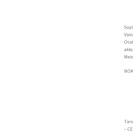
Sopi
Vain
Otat
akku
Meid
NOK
Tarv
– CE