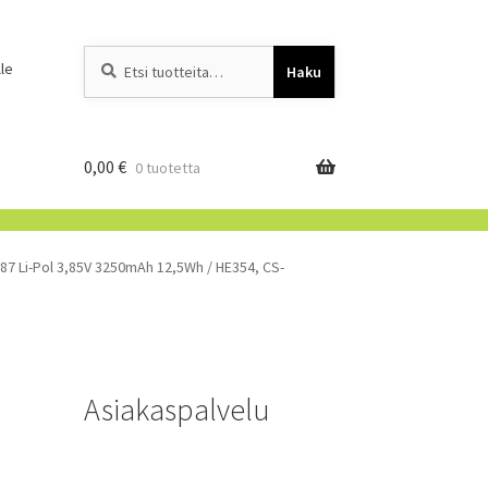
Etsi:
When autocomplete resu
le
Haku
0,00
€
0 tuotetta
087 Li-Pol 3,85V 3250mAh 12,5Wh / HE354, CS-
Asiakaspalvelu