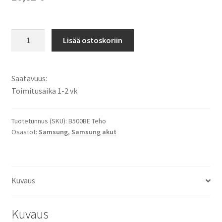
Samsung
Lisää ostoskoriin
B500BE,
B500BU
PDA
Saatavuus:
/
Toimitusaika 1-2 vk
Älypuhelimen
Tehoakku
Li-
Tuotetunnus (SKU):
B500BE Teho
Osastot:
Samsung
,
Samsung akut
Ion
3,8V
3800mAh
14,4Wh
Kuvaus
/
Samsung
Galaxy
Kuvaus
S4