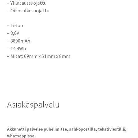
– Ylilataussuojattu
– Oikosulkusuojattu
– Li-Ion
– 3,8V
– 3800mAh
– 14,4Wh
– Mitat:
69mm x 51mm x 8mm
Asiakaspalvelu
Akkunetti palvelee puhelimitse, sähköpostilla, tekstiviestillä,
whatsappissa
.