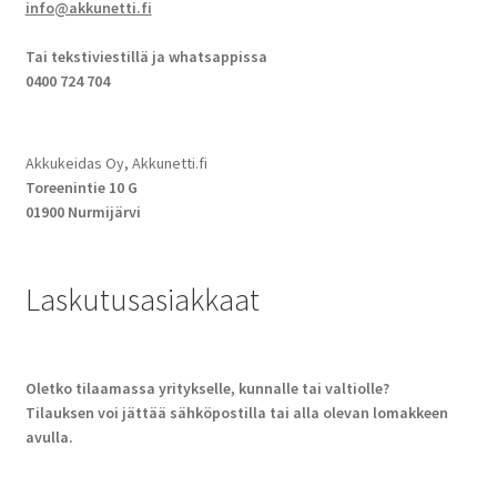
info@akkunetti.fi
Tai tekstiviestillä ja whatsappissa
0400 724 704
Akkukeidas Oy, Akkunetti.fi
Toreenintie 10 G
01900 Nurmijärvi
Laskutusasiakkaat
Oletko tilaamassa yritykselle, kunnalle tai valtiolle?
Tilauksen voi jättää sähköpostilla tai alla olevan lomakkeen
avulla.