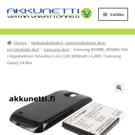
Siirry
Siirry
Valikko
navigointiin
sisältöön
Kauppa
Etusivu
Matkapuhelinakut, senioripuhelimen akut,
Tietoa meistä
pöytäpuhelin akut
Samsung akut
Samsung B500BE, B500BU PDA
/ Älypuhelimen Tehoakku Li-Ion 3,8V 3800mAh 14,4Wh / Samsung
Yrityksille
Galaxy S4 Mini
Toimitusehdot
POISTUVAT TUOTTEET