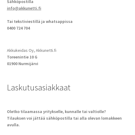
Sähköpostilla
info@akkunetti.fi
Tai tekstiviestillä ja whatsappissa
0400 724 704
Akkukeidas Oy, Akkunetti.fi
Toreenintie 10 G
01900 Nurmijärvi
Laskutusasiakkaat
Oletko tilaamassa yritykselle, kunnalle tai valtiolle?
Tilauksen voi jättää sähköpostilla tai alla olevan lomakkeen
avulla.