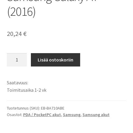
(2016)
20,24
€
Samsung
Lisää ostoskoriin
EB-
BA710ABE
Älypuhelimen
Saatavuus:
akku
Toimitusaika 1-2 vk
Li-
Ion
3,85V
Tuotetunnus (SKU):
EB-BA710ABE
Osastot:
PDA / PocketPC akut
,
Samsung
,
Samsung akut
2400mAh
/
Samsung