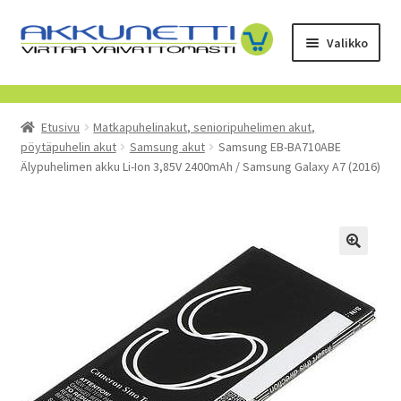
Siirry
Siirry
Valikko
navigointiin
sisältöön
Kauppa
Etusivu
Matkapuhelinakut, senioripuhelimen akut,
Tietoa meistä
pöytäpuhelin akut
Samsung akut
Samsung EB-BA710ABE
Älypuhelimen akku Li-Ion 3,85V 2400mAh / Samsung Galaxy A7 (2016)
Yrityksille
Toimitusehdot
POISTUVAT TUOTTEET