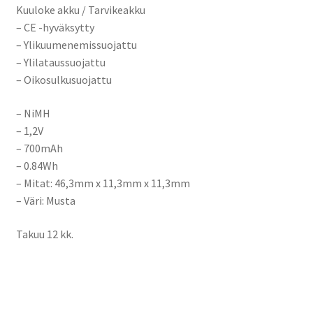
Kuuloke akku / Tarvikeakku
– CE -hyväksytty
– Ylikuumenemissuojattu
– Ylilataussuojattu
– Oikosulkusuojattu
– NiMH
– 1,2V
– 700mAh
– 0.84Wh
– Mitat: 46,3mm x 11,3mm x 11,3mm
– Väri: Musta
Takuu 12 kk.