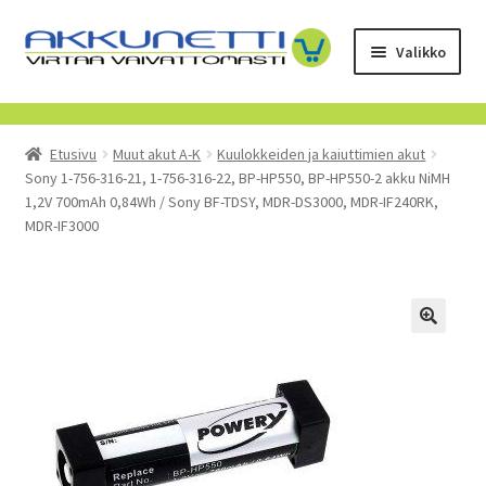
Siirry
Siirry
Valikko
navigointiin
sisältöön
Kauppa
Etusivu
Muut akut A-K
Kuulokkeiden ja kaiuttimien akut
Tietoa meistä
Sony 1-756-316-21, 1-756-316-22, BP-HP550, BP-HP550-2 akku NiMH
1,2V 700mAh 0,84Wh / Sony BF-TDSY, MDR-DS3000, MDR-IF240RK,
Yrityksille
MDR-IF3000
Toimitusehdot
POISTUVAT TUOTTEET