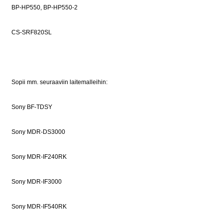
BP-HP550, BP-HP550-2
MDR-
IF240RK,
CS-SRF820SL
MDR-
IF3000
määrä
Sopii mm. seuraaviin laitemalleihin:
Sony BF-TDSY
Sony MDR-DS3000
Sony MDR-IF240RK
Sony MDR-IF3000
Sony MDR-IF540RK