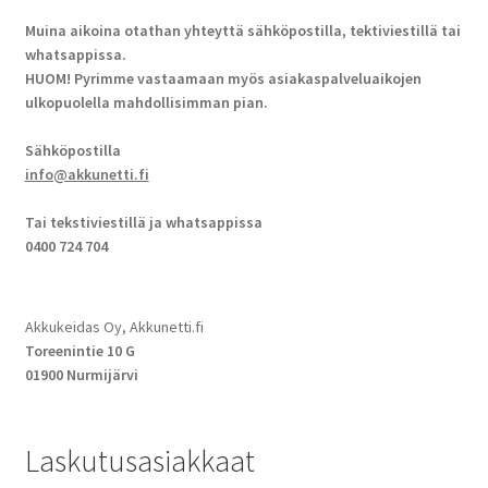
Muina aikoina otathan yhteyttä sähköpostilla, tektiviestillä tai
whatsappissa.
HUOM! Pyrimme vastaamaan myös asiakaspalveluaikojen
ulkopuolella mahdollisimman pian.
Sähköpostilla
info@akkunetti.fi
Tai tekstiviestillä ja whatsappissa
0400 724 704
Akkukeidas Oy, Akkunetti.fi
Toreenintie 10 G
01900 Nurmijärvi
Laskutusasiakkaat