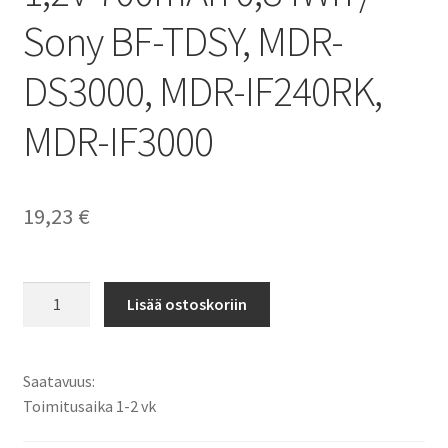
Sony BF-TDSY, MDR-
DS3000, MDR-IF240RK,
MDR-IF3000
19,23
€
Sony
Lisää ostoskoriin
1-
756-
316-
Saatavuus:
21,
Toimitusaika 1-2 vk
1-
756-